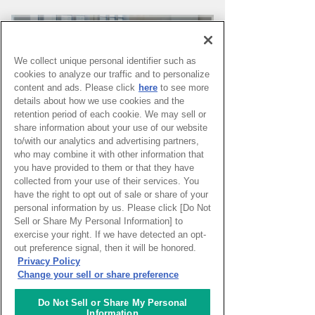
We collect unique personal identifier such as
cookies to analyze our traffic and to personalize
content and ads. Please click
here
to see more
details about how we use cookies and the
retention period of each cookie. We may sell or
share information about your use of our website
to/with our analytics and advertising partners,
who may combine it with other information that
you have provided to them or that they have
PAGE TOP
collected from your use of their services. You
have the right to opt out of sale or share of your
personal information by us. Please click [Do Not
Sell or Share My Personal Information] to
HOME
>
イベントカレンダー
exercise your right. If we have detected an opt-
out preference signal, then it will be honored.
Privacy Policy
ナレッジキャピタルを知る
Change your sell or share preference
コミュニケーター
Do Not Sell or Share My Personal
Information