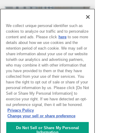
We collect unique personal identifier such as
cookies to analyze our traffic and to personalize
content and ads. Please click
here
to see more
details about how we use cookies and the
retention period of each cookie. We may sell or
share information about your use of our website
to/with our analytics and advertising partners,
who may combine it with other information that
you have provided to them or that they have
PAGE TOP
collected from your use of their services. You
have the right to opt out of sale or share of your
personal information by us. Please click [Do Not
Sell or Share My Personal Information] to
HOME
>
イベントカレンダー
exercise your right. If we have detected an opt-
out preference signal, then it will be honored.
Privacy Policy
ナレッジキャピタルを知る
Change your sell or share preference
コミュニケーター
Do Not Sell or Share My Personal
Information