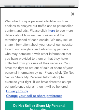
We collect unique personal identifier such as
cookies to analyze our traffic and to personalize
content and ads. Please click
here
to see more
details about how we use cookies and the
retention period of each cookie. We may sell or
share information about your use of our website
to/with our analytics and advertising partners,
who may combine it with other information that
you have provided to them or that they have
PAGE TOP
collected from your use of their services. You
have the right to opt out of sale or share of your
personal information by us. Please click [Do Not
Sell or Share My Personal Information] to
HOME
>
イベントカレンダー
exercise your right. If we have detected an opt-
out preference signal, then it will be honored.
Privacy Policy
ナレッジキャピタルを知る
Change your sell or share preference
コミュニケーター
Do Not Sell or Share My Personal
Information