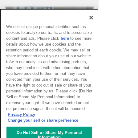
We collect unique personal identifier such as
cookies to analyze our traffic and to personalize
content and ads. Please click
here
to see more
details about how we use cookies and the
retention period of each cookie. We may sell or
share information about your use of our website
to/with our analytics and advertising partners,
who may combine it with other information that
you have provided to them or that they have
PAGE TOP
collected from your use of their services. You
have the right to opt out of sale or share of your
personal information by us. Please click [Do Not
Sell or Share My Personal Information] to
HOME
>
イベントカレンダー
exercise your right. If we have detected an opt-
out preference signal, then it will be honored.
Privacy Policy
ナレッジキャピタルを知る
Change your sell or share preference
コミュニケーター
Do Not Sell or Share My Personal
Information