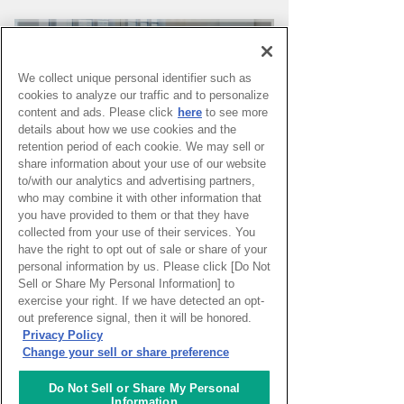
We collect unique personal identifier such as
cookies to analyze our traffic and to personalize
content and ads. Please click
here
to see more
details about how we use cookies and the
retention period of each cookie. We may sell or
share information about your use of our website
to/with our analytics and advertising partners,
who may combine it with other information that
you have provided to them or that they have
PAGE TOP
collected from your use of their services. You
have the right to opt out of sale or share of your
personal information by us. Please click [Do Not
Sell or Share My Personal Information] to
HOME
>
イベントカレンダー
exercise your right. If we have detected an opt-
out preference signal, then it will be honored.
Privacy Policy
ナレッジキャピタルを知る
Change your sell or share preference
コミュニケーター
Do Not Sell or Share My Personal
Information