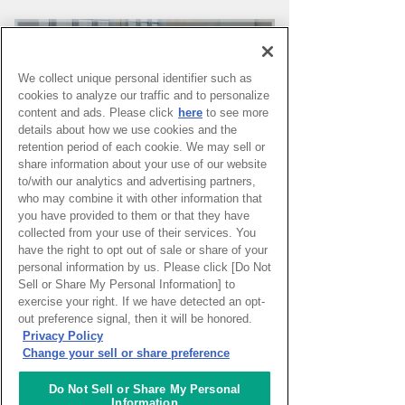
We collect unique personal identifier such as
cookies to analyze our traffic and to personalize
content and ads. Please click
here
to see more
details about how we use cookies and the
retention period of each cookie. We may sell or
share information about your use of our website
to/with our analytics and advertising partners,
who may combine it with other information that
you have provided to them or that they have
PAGE TOP
collected from your use of their services. You
have the right to opt out of sale or share of your
personal information by us. Please click [Do Not
Sell or Share My Personal Information] to
HOME
>
イベントカレンダー
exercise your right. If we have detected an opt-
out preference signal, then it will be honored.
Privacy Policy
ナレッジキャピタルを知る
Change your sell or share preference
コミュニケーター
Do Not Sell or Share My Personal
Information