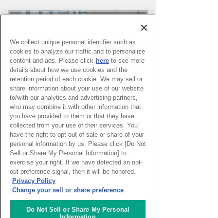
We collect unique personal identifier such as
cookies to analyze our traffic and to personalize
content and ads. Please click
here
to see more
details about how we use cookies and the
retention period of each cookie. We may sell or
share information about your use of our website
to/with our analytics and advertising partners,
who may combine it with other information that
you have provided to them or that they have
PAGE TOP
collected from your use of their services. You
have the right to opt out of sale or share of your
personal information by us. Please click [Do Not
Sell or Share My Personal Information] to
HOME
>
イベントカレンダー
exercise your right. If we have detected an opt-
out preference signal, then it will be honored.
Privacy Policy
ナレッジキャピタルを知る
Change your sell or share preference
コミュニケーター
Do Not Sell or Share My Personal
Information