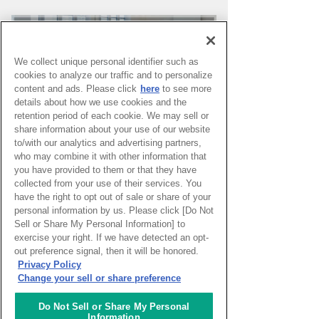
We collect unique personal identifier such as
cookies to analyze our traffic and to personalize
content and ads. Please click
here
to see more
details about how we use cookies and the
retention period of each cookie. We may sell or
share information about your use of our website
to/with our analytics and advertising partners,
who may combine it with other information that
you have provided to them or that they have
PAGE TOP
collected from your use of their services. You
have the right to opt out of sale or share of your
personal information by us. Please click [Do Not
Sell or Share My Personal Information] to
HOME
>
イベントカレンダー
exercise your right. If we have detected an opt-
out preference signal, then it will be honored.
Privacy Policy
ナレッジキャピタルを知る
Change your sell or share preference
コミュニケーター
Do Not Sell or Share My Personal
Information