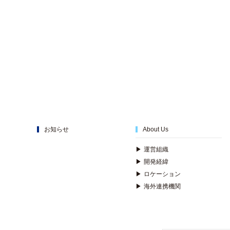
お知らせ
About Us
▶
運営組織
▶
開発経緯
▶
ロケーション
▶
海外連携機関