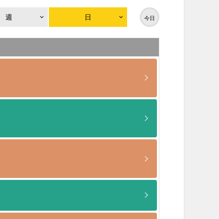
週
日
今日