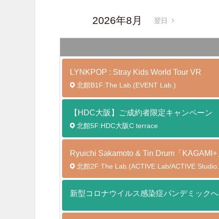
2026年8月
翌日
LYNKPOP : Stray Kids World Tour
VR
北館B1F:The Lab.(EVENT Lab.)
【HDC大阪】ご成約者限定キャンペーン
北館5F:HDC大阪C terrace
Ryuichi Sakamoto & Tin Drum「K
北館2F:The Lab.(ACTIVE Lab/ACTIVE Studio.
新型コロナウイルス感染症パンデミックへ