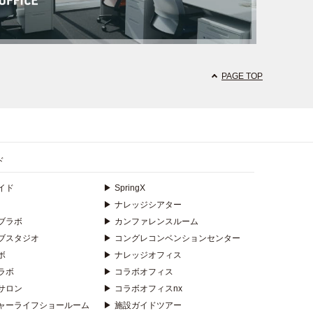
PAGE TOP
ド
イド
▶
SpringX
▶
ナレッジシアター
ブラボ
▶
カンファレンスルーム
ブスタジオ
▶
コングレコンベンションセンター
ボ
▶
ナレッジオフィス
ラボ
▶
コラボオフィス
サロン
▶
コラボオフィスnx
ャーライフショールーム
▶
施設ガイドツアー