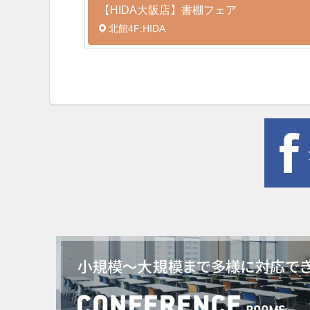
【HIDA大阪店】書棚フェア
北館4F:HIDA