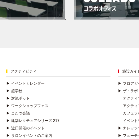
アクティビティ
施設ガイ
▶
イベントカレンダー
▶
フロアガ
▶
超学校
▶
ザ・ラボ
▶
対流ポット
アクティ
▶
ワークショップフェス
アクティ
▶
こたつ会議
カフェラ
▶
建築レクチュアシリーズ 217
イベント
▶
近日開催のイベント
▶
ナレッジ
▶
サロンイベントのご案内
▶
フューチ