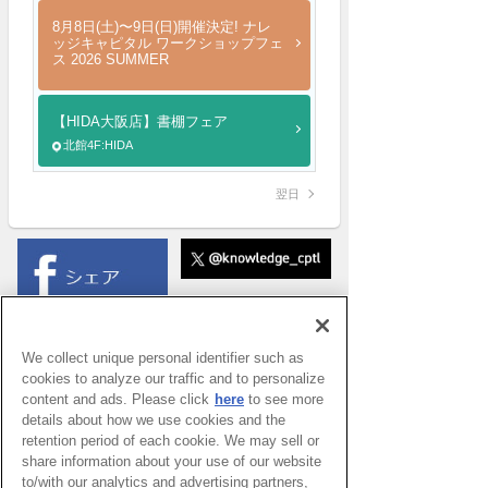
8月8日(土)〜9日(日)開催決定! ナレ
ッジキャピタル ワークショップフェ
ス 2026 SUMMER
【HIDA大阪店】書棚フェア
北館4F:HIDA
翌日
We collect unique personal identifier such as
cookies to analyze our traffic and to personalize
content and ads. Please click
here
to see more
details about how we use cookies and the
retention period of each cookie. We may sell or
share information about your use of our website
to/with our analytics and advertising partners,