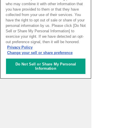
who may combine it with other information that
you have provided to them or that they have
collected from your use of their services. You
have the right to opt out of sale or share of your
personal information by us. Please click [Do Not
Sell or Share My Personal Information] to
exercise your right. If we have detected an opt-
PAGE TOP
out preference signal, then it will be honored.
Privacy Policy
Change your sell or share preference
HOME
>
イベントカレンダー
Do Not Sell or Share My Personal
Information
ナレッジキャピタルを知る
コミュニケーター
アクティビティ
施設ガイド