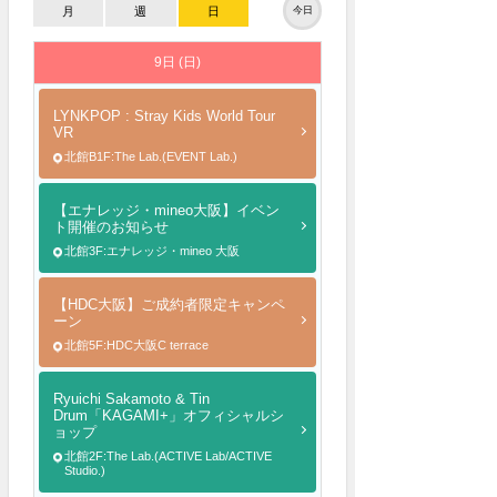
月
週
日
今日
9日 (日)
LYNKPOP : Stray Kids World Tour
VR
北館B1F:The Lab.(EVENT Lab.)
【エナレッジ・mineo大阪】イベン
ト開催のお知らせ
北館3F:エナレッジ・mineo 大阪
【HDC大阪】ご成約者限定キャンペ
ーン
北館5F:HDC大阪C terrace
Ryuichi Sakamoto & Tin
Drum「KAGAMI+」オフィシャルシ
ョップ
北館2F:The Lab.(ACTIVE Lab/ACTIVE
Studio.)