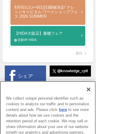
8月8日(土)〜9日(日)開催決定! ナレ
ッジキャピタル ワークショップフェ
ス 2026 SUMMER
【HIDA大阪店】書棚フェア
北館4F:HIDA
翌日
We collect unique personal identifier such as
cookies to analyze our traffic and to personalize
content and ads. Please click
here
to see more
details about how we use cookies and the
retention period of each cookie. We may sell or
share information about your use of our website
to/with our analytics and advertising partners,