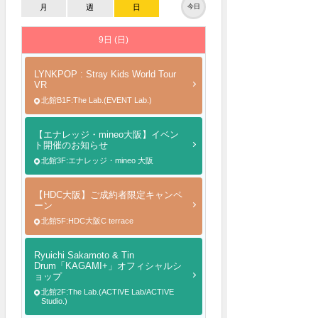
月
週
日
今日
9日 (日)
LYNKPOP : Stray Kids World Tour
VR
北館B1F:The Lab.(EVENT Lab.)
【エナレッジ・mineo大阪】イベン
ト開催のお知らせ
北館3F:エナレッジ・mineo 大阪
【HDC大阪】ご成約者限定キャンペ
ーン
北館5F:HDC大阪C terrace
Ryuichi Sakamoto & Tin
Drum「KAGAMI+」オフィシャルシ
ョップ
北館2F:The Lab.(ACTIVE Lab/ACTIVE
Studio.)