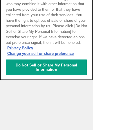
who may combine it with other information that
you have provided to them or that they have
collected from your use of their services. You
have the right to opt out of sale or share of your
personal information by us. Please click [Do Not
Sell or Share My Personal Information] to
exercise your right. If we have detected an opt-
PAGE TOP
out preference signal, then it will be honored.
Privacy Policy
Change your sell or share preference
HOME
>
イベントカレンダー
Do Not Sell or Share My Personal
Information
ナレッジキャピタルを知る
コミュニケーター
アクティビティ
施設ガイド