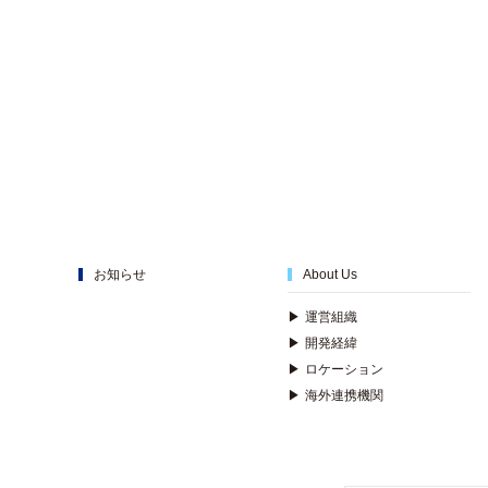
お知らせ
About Us
▶
運営組織
▶
開発経緯
▶
ロケーション
▶
海外連携機関