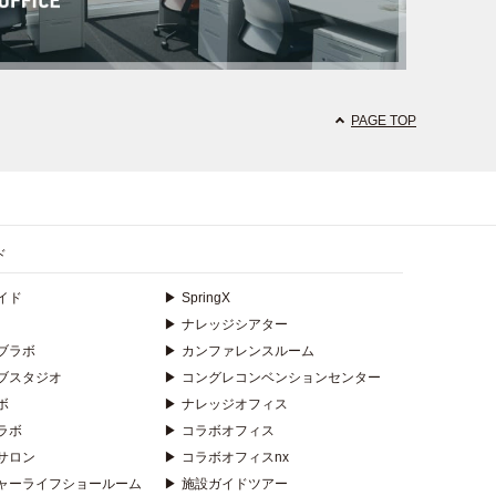
PAGE TOP
ド
イド
▶
SpringX
▶
ナレッジシアター
ブラボ
▶
カンファレンスルーム
ブスタジオ
▶
コングレコンベンションセンター
ボ
▶
ナレッジオフィス
ラボ
▶
コラボオフィス
サロン
▶
コラボオフィスnx
ャーライフショールーム
▶
施設ガイドツアー