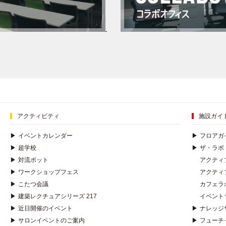
アクティビティ
施設ガイ
▶
イベントカレンダー
▶
フロアガ
▶
超学校
▶
ザ・ラボ
▶
対流ポット
アクティ
▶
ワークショップフェス
アクティ
▶
こたつ会議
カフェラ
▶
建築レクチュアシリーズ 217
イベント
▶
近日開催のイベント
▶
ナレッジ
▶
サロンイベントのご案内
▶
フューチ