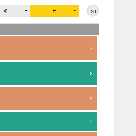
週
日
今日