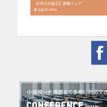
【HIDA大阪店】書棚フェア
北館4F:HIDA