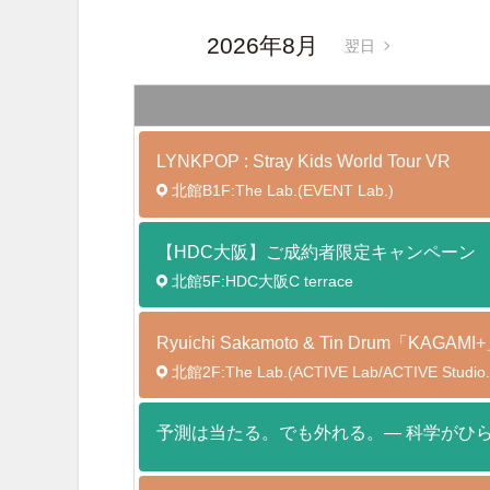
2026年8月
翌日
LYNKPOP : Stray Kids World Tour
VR
北館B1F:The Lab.(EVENT Lab.)
【HDC大阪】ご成約者限定キャンペーン
北館5F:HDC大阪C terrace
Ryuichi Sakamoto & Tin Drum「K
北館2F:The Lab.(ACTIVE Lab/ACTIVE Studio.
予測は当たる。でも外れる。― 科学がひら