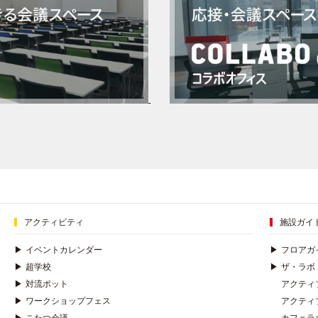
アクティビティ
施設ガイ
▶
イベントカレンダー
▶
フロアガ
▶
超学校
▶
ザ・ラボ
▶
対流ポット
アクティ
▶
ワークショップフェス
アクティ