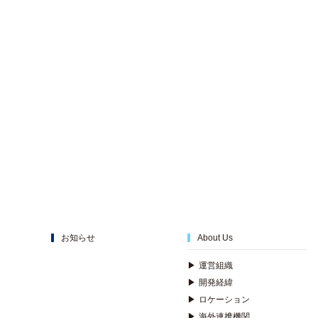
お知らせ
About Us
▶
運営組織
▶
開発経緯
▶
ロケーション
▶
海外連携機関