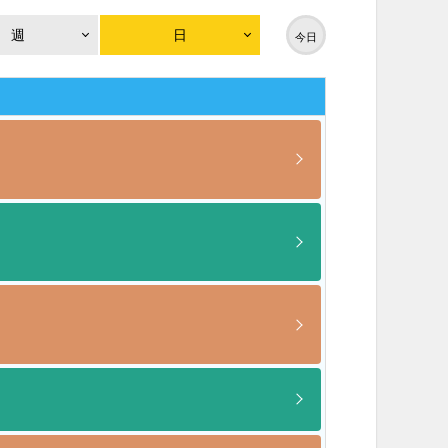
週
日
今日