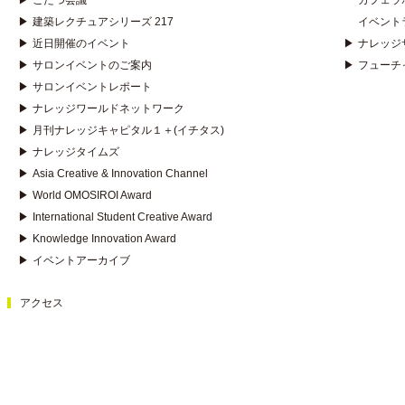
▶
こたつ会議
カフェラ
▶
建築レクチュアシリーズ 217
イベント
▶
近日開催のイベント
▶
ナレッジ
▶
サロンイベントのご案内
▶
フューチ
▶
サロンイベントレポート
▶
ナレッジワールドネットワーク
▶
月刊ナレッジキャピタル１＋(イチタス)
▶
ナレッジタイムズ
▶
Asia Creative & Innovation Channel
▶
World OMOSIROI Award
▶
International Student Creative Award
▶
Knowledge Innovation Award
▶
イベントアーカイブ
アクセス