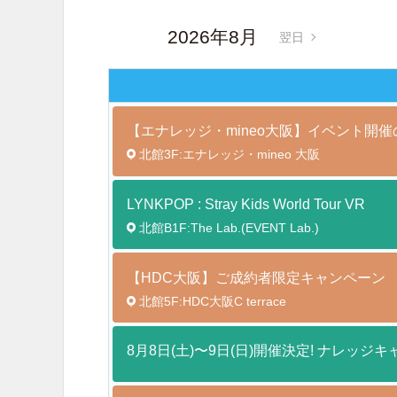
2026年8月
翌日
【エナレッジ・mineo大阪】イベント開
北館3F:エナレッジ・mineo 大阪
LYNKPOP : Stray Kids World Tour
VR
北館B1F:The Lab.(EVENT Lab.)
【HDC大阪】ご成約者限定キャンペーン
北館5F:HDC大阪C terrace
8月8日(土)〜9日(日)開催決定! ナレッジキ