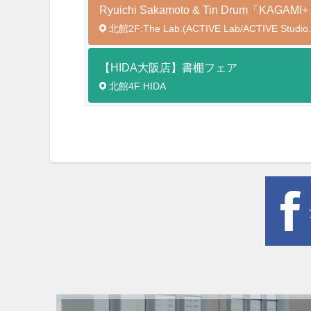
Ryuichi Sakamoto & Tin Drum「K
北館2F:The Lab.(ACTIVE Lab/ACTIVE Studio.
【HIDA大阪店】書棚フェア
北館4F:HIDA