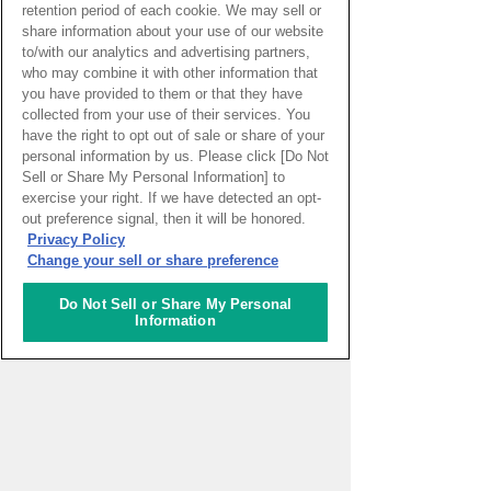
retention period of each cookie. We may sell or
share information about your use of our website
to/with our analytics and advertising partners,
who may combine it with other information that
you have provided to them or that they have
collected from your use of their services. You
have the right to opt out of sale or share of your
personal information by us. Please click [Do Not
Sell or Share My Personal Information] to
exercise your right. If we have detected an opt-
out preference signal, then it will be honored.
PAGE TOP
Privacy Policy
Change your sell or share preference
Do Not Sell or Share My Personal
HOME
>
イベントカレンダー
Information
ナレッジキャピタルを知る
コミュニケーター
アクティビティ