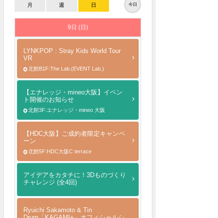
月
週
日
今日
9日 (日)
LYNKPOP : Stray Kids World Tour
VR
北館B1F:The Lab.(EVENT Lab.)
【エナレッジ・mineo大阪】イベン
ト開催のお知らせ
北館3F:エナレッジ・mineo 大阪
【HDC大阪】ご成約者限定キャンペ
ーン
北館5F:HDC大阪C terrace
アイデアをカタチに！3Dものづくり
チャレンジ (全4回)
Ryuichi Sakamoto & Tin
Drum「KAGAMI+」オフィシャルシ