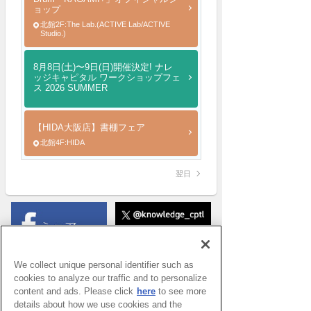
ョップ
北館2F:The Lab.(ACTIVE Lab/ACTIVE
Studio.)
8月8日(土)〜9日(日)開催決定! ナレ
ッジキャピタル ワークショップフェ
ス 2026 SUMMER
【HIDA大阪店】書棚フェア
北館4F:HIDA
翌日
We collect unique personal identifier such as
cookies to analyze our traffic and to personalize
content and ads. Please click
here
to see more
details about how we use cookies and the