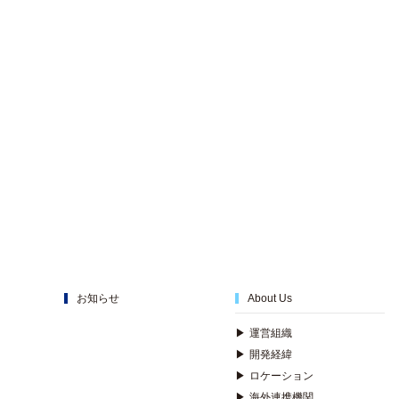
お知らせ
About Us
▶
運営組織
▶
開発経緯
▶
ロケーション
▶
海外連携機関