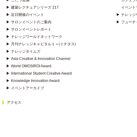
▶
こたつ会議
カフェラ
▶
建築レクチュアシリーズ 217
イベント
▶
近日開催のイベント
▶
ナレッジ
▶
サロンイベントのご案内
▶
フューチ
▶
サロンイベントレポート
▶
ナレッジワールドネットワーク
▶
月刊ナレッジキャピタル１＋(イチタス)
▶
ナレッジタイムズ
▶
Asia Creative & Innovation Channel
▶
World OMOSIROI Award
▶
International Student Creative Award
▶
Knowledge Innovation Award
▶
イベントアーカイブ
アクセス