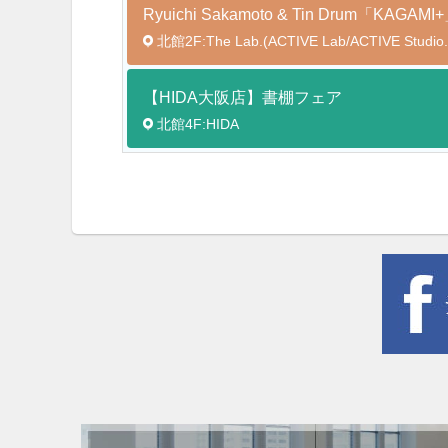
Ryuichi Sakamoto & Tin Drum「K
北館2F:The Lab.(ACTIVE Lab/ACTIVE Studio.
【HIDA大阪店】書棚フェア
北館4F:HIDA