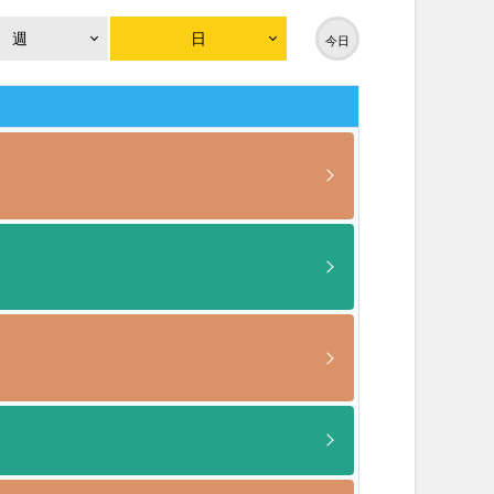
週
日
今日