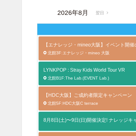
2026年8月
翌日
【エナレッジ・mineo大阪】イベント開
北館3F:エナレッジ・mineo 大阪
LYNKPOP : Stray Kids World Tour
VR
北館B1F:The Lab.(EVENT Lab.)
【HDC大阪】ご成約者限定キャンペーン
北館5F:HDC大阪C terrace
8月8日(土)〜9日(日)開催決定! ナレッジキ