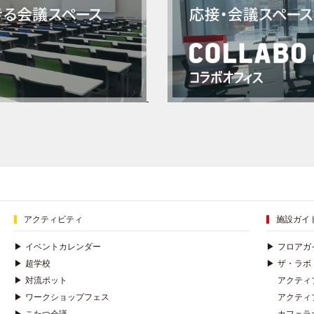
アクティビティ
施設ガイ
▶
イベントカレンダー
▶
フロアガ
▶
超学校
▶
ザ・ラボ
▶
対流ポット
アクティ
▶
ワークショップフェス
アクティ