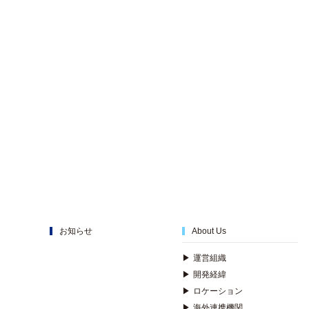
お知らせ
About Us
▶
運営組織
▶
開発経緯
▶
ロケーション
▶
海外連携機関