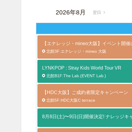
2026年8月
翌日
【エナレッジ・mineo大阪】イベント開
北館3F:エナレッジ・mineo 大阪
LYNKPOP : Stray Kids World Tour
VR
北館B1F:The Lab.(EVENT Lab.)
【HDC大阪】ご成約者限定キャンペーン
北館5F:HDC大阪C terrace
8月8日(土)〜9日(日)開催決定! ナレッジキ