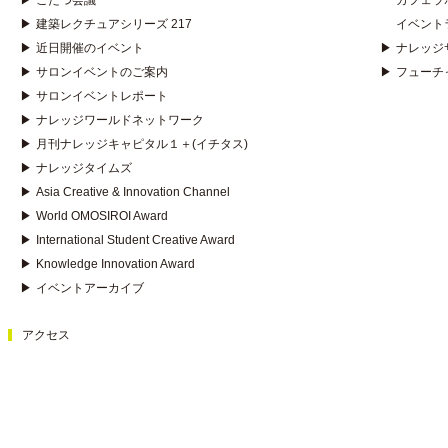
▶
こたつ会議
カフェラ
▶
建築レクチュアシリーズ 217
イベント
▶
近日開催のイベント
▶
ナレッジ
▶
サロンイベントのご案内
▶
フューチ
▶
サロンイベントレポート
▶
ナレッジワールドネットワーク
▶
月刊ナレッジキャピタル１＋(イチタス)
▶
ナレッジタイムズ
▶
Asia Creative & Innovation Channel
▶
World OMOSIROI Award
▶
International Student Creative Award
▶
Knowledge Innovation Award
▶
イベントアーカイブ
アクセス