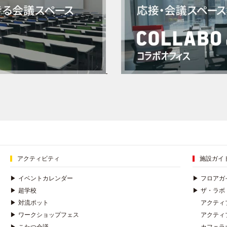
アクティビティ
施設ガイ
▶
イベントカレンダー
▶
フロアガ
▶
超学校
▶
ザ・ラボ
▶
対流ポット
アクティ
▶
ワークショップフェス
アクティ