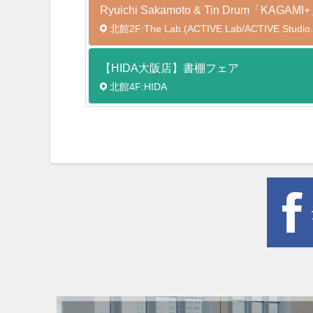
Ryuichi Sakamoto & Tin Drum「K
北館2F:The Lab.(ACTIVE Lab/ACTIVE Studio.
【HIDA大阪店】書棚フェア
北館4F:HIDA