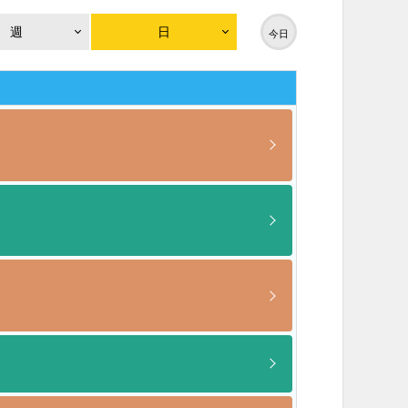
週
日
今日