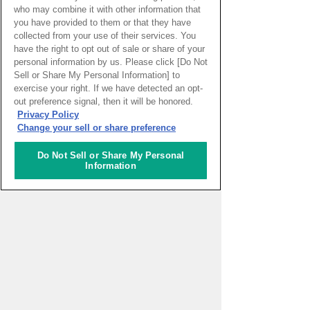
who may combine it with other information that
you have provided to them or that they have
collected from your use of their services. You
have the right to opt out of sale or share of your
personal information by us. Please click [Do Not
Sell or Share My Personal Information] to
exercise your right. If we have detected an opt-
PAGE TOP
out preference signal, then it will be honored.
Privacy Policy
Change your sell or share preference
HOME
>
イベントカレンダー
Do Not Sell or Share My Personal
Information
ナレッジキャピタルを知る
コミュニケーター
アクティビティ
施設ガイド