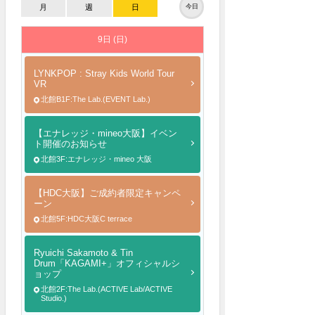
月
週
日
今日
9日 (日)
LYNKPOP : Stray Kids World Tour
VR
北館B1F:The Lab.(EVENT Lab.)
【エナレッジ・mineo大阪】イベン
ト開催のお知らせ
北館3F:エナレッジ・mineo 大阪
【HDC大阪】ご成約者限定キャンペ
ーン
北館5F:HDC大阪C terrace
Ryuichi Sakamoto & Tin
Drum「KAGAMI+」オフィシャルシ
ョップ
北館2F:The Lab.(ACTIVE Lab/ACTIVE
Studio.)