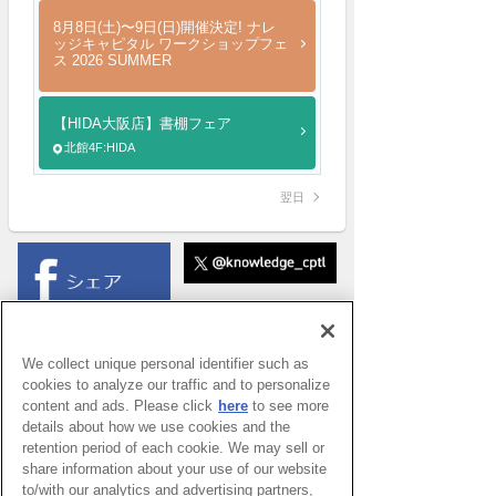
8月8日(土)〜9日(日)開催決定! ナレ
ッジキャピタル ワークショップフェ
ス 2026 SUMMER
【HIDA大阪店】書棚フェア
北館4F:HIDA
翌日
We collect unique personal identifier such as
cookies to analyze our traffic and to personalize
content and ads. Please click
here
to see more
details about how we use cookies and the
retention period of each cookie. We may sell or
share information about your use of our website
to/with our analytics and advertising partners,