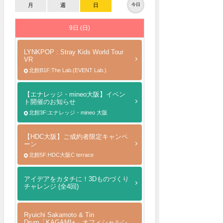
月
週
日
今日
9日 (日)
LYNKPOP : Stray Kids World Tour
VR
北館B1F:The Lab.(EVENT Lab.)
【エナレッジ・mineo大阪】イベン
ト開催のお知らせ
北館3F:エナレッジ・mineo 大阪
【HDC大阪】ご成約者限定キャンペ
ーン
北館5F:HDC大阪C terrace
アイデアをカタチに！3Dものづくり
チャレンジ (全4回)
Ryuichi Sakamoto & Tin
Drum「KAGAMI+」オフィシャルシ