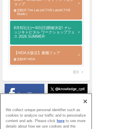
ョップ
北館2F:The Lab.(ACTIVE Lab/ACTIVE
Studio.)
8月8日(土)〜9日(日)開催決定! ナレ
ッジキャピタル ワークショップフェ
ス 2026 SUMMER
【HIDA大阪店】書棚フェア
北館4F:HIDA
翌日
We collect unique personal identifier such as
cookies to analyze our traffic and to personalize
content and ads. Please click
here
to see more
details about how we use cookies and the