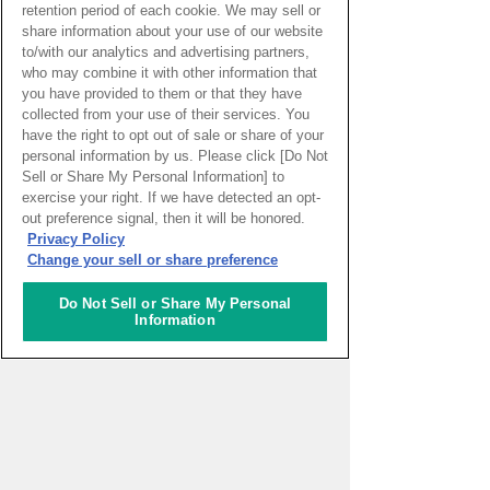
retention period of each cookie. We may sell or
share information about your use of our website
to/with our analytics and advertising partners,
who may combine it with other information that
you have provided to them or that they have
collected from your use of their services. You
have the right to opt out of sale or share of your
personal information by us. Please click [Do Not
Sell or Share My Personal Information] to
exercise your right. If we have detected an opt-
out preference signal, then it will be honored.
PAGE TOP
Privacy Policy
Change your sell or share preference
Do Not Sell or Share My Personal
HOME
>
イベントカレンダー
Information
ナレッジキャピタルを知る
コミュニケーター
アクティビティ