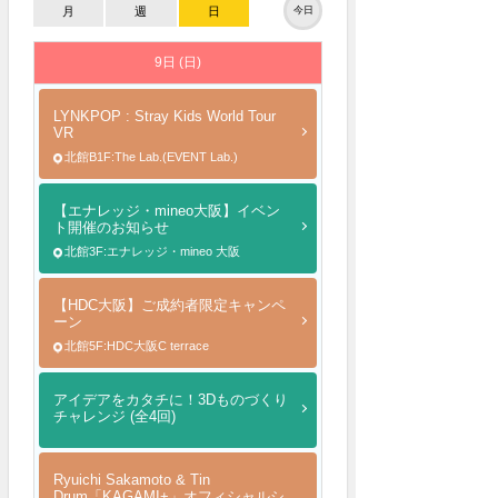
月
週
日
今日
9日 (日)
LYNKPOP : Stray Kids World Tour
VR
北館B1F:The Lab.(EVENT Lab.)
【エナレッジ・mineo大阪】イベン
ト開催のお知らせ
北館3F:エナレッジ・mineo 大阪
【HDC大阪】ご成約者限定キャンペ
ーン
北館5F:HDC大阪C terrace
アイデアをカタチに！3Dものづくり
チャレンジ (全4回)
Ryuichi Sakamoto & Tin
Drum「KAGAMI+」オフィシャルシ