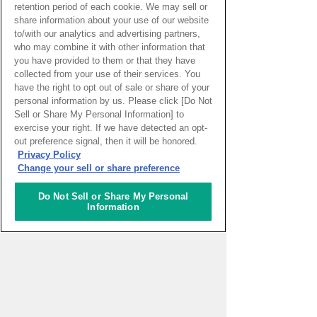
retention period of each cookie. We may sell or
share information about your use of our website
to/with our analytics and advertising partners,
who may combine it with other information that
you have provided to them or that they have
collected from your use of their services. You
have the right to opt out of sale or share of your
personal information by us. Please click [Do Not
Sell or Share My Personal Information] to
exercise your right. If we have detected an opt-
out preference signal, then it will be honored.
PAGE TOP
Privacy Policy
Change your sell or share preference
Do Not Sell or Share My Personal
HOME
>
イベントカレンダー
Information
ナレッジキャピタルを知る
コミュニケーター
アクティビティ