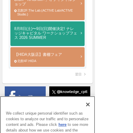
ョップ
北館2F:The Lab.(ACTIVE Lab/ACTIVE
Studio.)
8月8日(土)〜9日(日)開催決定! ナレ
ッジキャピタル ワークショップフェ
ス 2026 SUMMER
【HIDA大阪店】書棚フェア
北館4F:HIDA
翌日
We collect unique personal identifier such as
cookies to analyze our traffic and to personalize
content and ads. Please click
here
to see more
details about how we use cookies and the