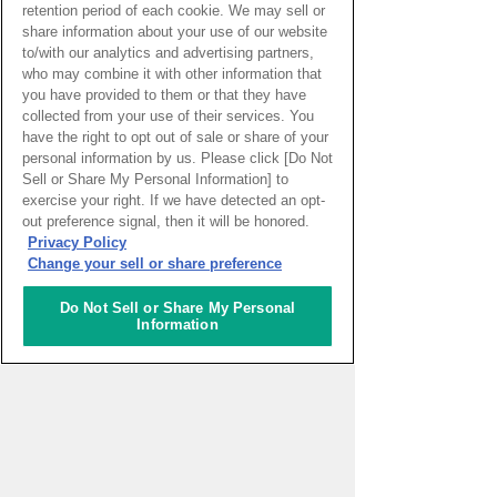
retention period of each cookie. We may sell or
share information about your use of our website
to/with our analytics and advertising partners,
who may combine it with other information that
you have provided to them or that they have
collected from your use of their services. You
have the right to opt out of sale or share of your
personal information by us. Please click [Do Not
Sell or Share My Personal Information] to
exercise your right. If we have detected an opt-
out preference signal, then it will be honored.
PAGE TOP
Privacy Policy
Change your sell or share preference
Do Not Sell or Share My Personal
HOME
>
イベントカレンダー
Information
ナレッジキャピタルを知る
コミュニケーター
アクティビティ