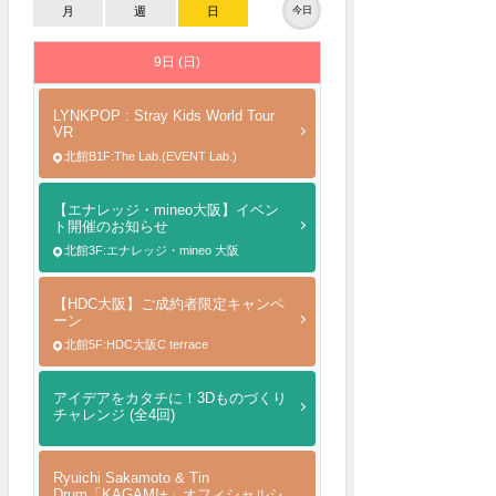
月
週
日
今日
9日 (日)
LYNKPOP : Stray Kids World Tour
VR
北館B1F:The Lab.(EVENT Lab.)
【エナレッジ・mineo大阪】イベン
ト開催のお知らせ
北館3F:エナレッジ・mineo 大阪
【HDC大阪】ご成約者限定キャンペ
ーン
北館5F:HDC大阪C terrace
アイデアをカタチに！3Dものづくり
チャレンジ (全4回)
Ryuichi Sakamoto & Tin
Drum「KAGAMI+」オフィシャルシ