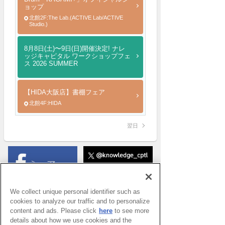
ョップ
北館2F:The Lab.(ACTIVE Lab/ACTIVE
Studio.)
8月8日(土)〜9日(日)開催決定! ナレ
ッジキャピタル ワークショップフェ
ス 2026 SUMMER
【HIDA大阪店】書棚フェア
北館4F:HIDA
翌日
We collect unique personal identifier such as
cookies to analyze our traffic and to personalize
content and ads. Please click
here
to see more
details about how we use cookies and the