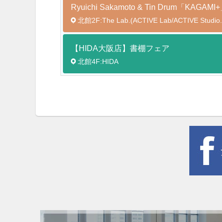
Ryuichi Sakamoto & Tin Drum「K
北館2F:The Lab.(ACTIVE Lab/ACTIVE Studio.
【HIDA大阪店】書棚フェア
北館4F:HIDA