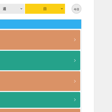
週
日
今日