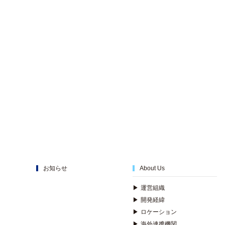
お知らせ
About Us
▶
運営組織
▶
開発経緯
▶
ロケーション
▶
海外連携機関