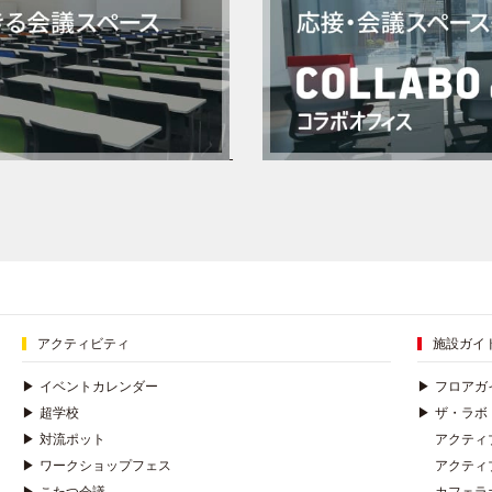
アクティビティ
施設ガイ
▶
イベントカレンダー
▶
フロアガ
▶
超学校
▶
ザ・ラボ
▶
対流ポット
アクティ
▶
ワークショップフェス
アクティ