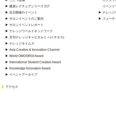
▶
こたつ会議
カフェラ
▶
建築レクチュアシリーズ 217
イベント
▶
近日開催のイベント
▶
ナレッジ
▶
サロンイベントのご案内
▶
フューチ
▶
サロンイベントレポート
▶
ナレッジワールドネットワーク
▶
月刊ナレッジキャピタル１＋(イチタス)
▶
ナレッジタイムズ
▶
Asia Creative & Innovation Channel
▶
World OMOSIROI Award
▶
International Student Creative Award
▶
Knowledge Innovation Award
▶
イベントアーカイブ
アクセス