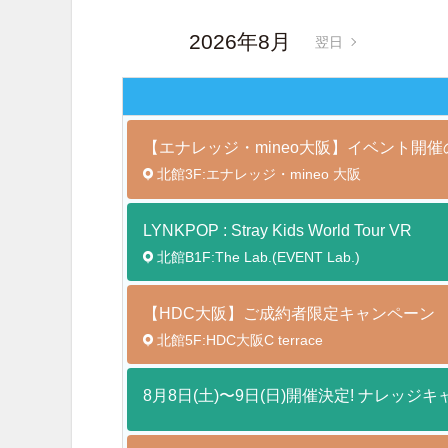
2026年8月
翌日
【エナレッジ・mineo大阪】イベント開
北館3F:エナレッジ・mineo 大阪
LYNKPOP : Stray Kids World Tour
VR
北館B1F:The Lab.(EVENT Lab.)
【HDC大阪】ご成約者限定キャンペーン
北館5F:HDC大阪C terrace
8月8日(土)〜9日(日)開催決定! ナレッジキ