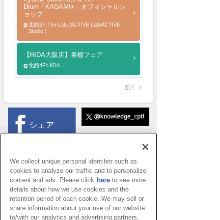
Drum「KAGAMI+」オフィシャルシ
ョップ
北館2F:The Lab.(ACTIVE Lab/ACTIVE
Studio.)
【HIDA大阪店】書棚フェア
北館4F:HIDA
翌日
We collect unique personal identifier such as
cookies to analyze our traffic and to personalize
content and ads. Please click
here
to see more
details about how we use cookies and the
retention period of each cookie. We may sell or
share information about your use of our website
to/with our analytics and advertising partners,