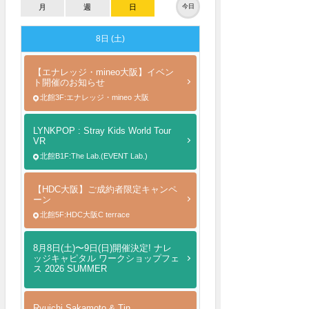
月
週
日
今日
8日 (土)
【エナレッジ・mineo大阪】イベン
ト開催のお知らせ
北館3F:エナレッジ・mineo 大阪
LYNKPOP : Stray Kids World Tour
VR
北館B1F:The Lab.(EVENT Lab.)
【HDC大阪】ご成約者限定キャンペ
ーン
北館5F:HDC大阪C terrace
8月8日(土)〜9日(日)開催決定! ナレ
ッジキャピタル ワークショップフェ
ス 2026 SUMMER
Ryuichi Sakamoto & Tin