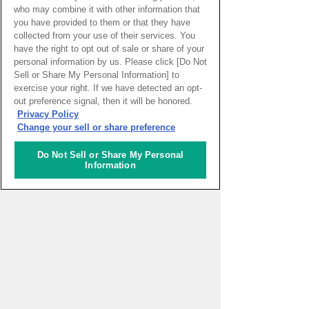
who may combine it with other information that
you have provided to them or that they have
collected from your use of their services. You
have the right to opt out of sale or share of your
personal information by us. Please click [Do Not
Sell or Share My Personal Information] to
exercise your right. If we have detected an opt-
PAGE TOP
out preference signal, then it will be honored.
Privacy Policy
Change your sell or share preference
HOME
>
イベントカレンダー
Do Not Sell or Share My Personal
Information
ナレッジキャピタルを知る
コミュニケーター
アクティビティ
施設ガイド