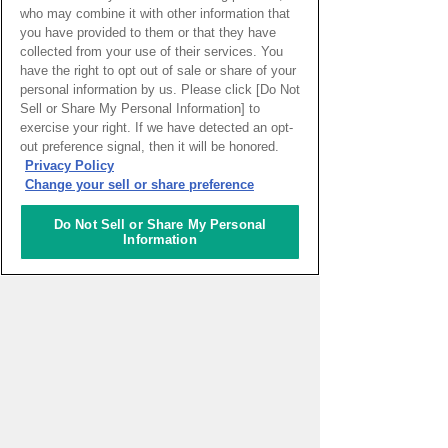
who may combine it with other information that
you have provided to them or that they have
collected from your use of their services. You
have the right to opt out of sale or share of your
personal information by us. Please click [Do Not
Sell or Share My Personal Information] to
exercise your right. If we have detected an opt-
PAGE TOP
out preference signal, then it will be honored.
Privacy Policy
Change your sell or share preference
HOME
>
イベントカレンダー
Do Not Sell or Share My Personal
Information
ナレッジキャピタルを知る
コミュニケーター
アクティビティ
施設ガイド