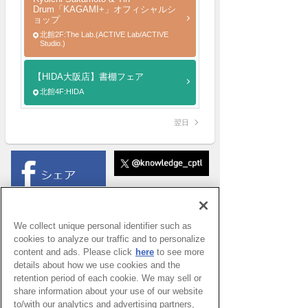
Drum「KAGAMI+」オフィシャルシ
ョップ
北館2F:The Lab.(ACTIVE Lab/ACTIVE
Studio.)
【HIDA大阪店】書棚フェア
北館4F:HIDA
翌日
We collect unique personal identifier such as
cookies to analyze our traffic and to personalize
content and ads. Please click
here
to see more
details about how we use cookies and the
retention period of each cookie. We may sell or
share information about your use of our website
to/with our analytics and advertising partners,