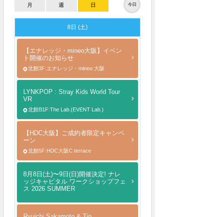
月
週
日
今日
8日 (土)
【エナレッジ・mineo大阪】イベン
ト開催のお知らせ
北館3F:エナレッジ・mineo 大阪
LYNKPOP : Stray Kids World Tour
VR
北館B1F:The Lab.(EVENT Lab.)
【HDC大阪】ご成約者限定キャンペ
ーン
北館5F:HDC大阪C terrace
8月8日(土)〜9日(日)開催決定! ナレ
ッジキャピタル ワークショップフェ
ス 2026 SUMMER
Ryuichi Sakamoto & Tin