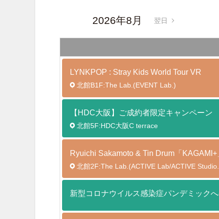
2026年8月
翌日
LYNKPOP : Stray Kids World Tour
VR
北館B1F:The Lab.(EVENT Lab.)
【HDC大阪】ご成約者限定キャンペーン
北館5F:HDC大阪C terrace
Ryuichi Sakamoto & Tin Drum「K
北館2F:The Lab.(ACTIVE Lab/ACTIVE Studio.
新型コロナウイルス感染症パンデミックへ