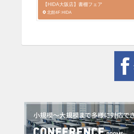
【HIDA大阪店】書棚フェア
北館4F:HIDA