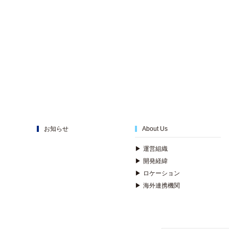
お知らせ
About Us
▶
運営組織
▶
開発経緯
▶
ロケーション
▶
海外連携機関