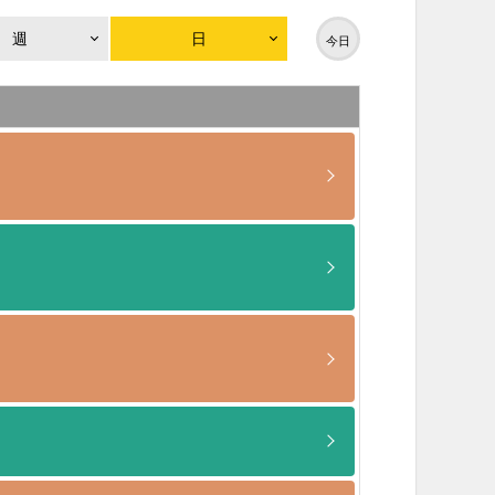
週
日
今日