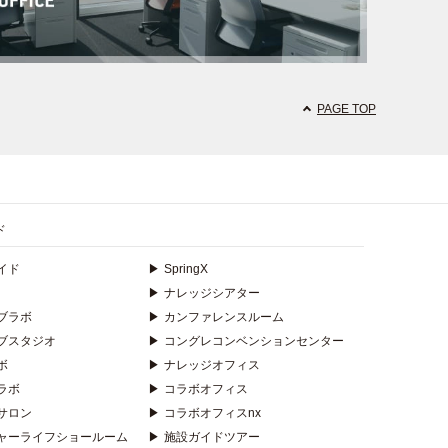
PAGE TOP
ド
イド
▶
SpringX
▶
ナレッジシアター
ブラボ
▶
カンファレンスルーム
ブスタジオ
▶
コングレコンベンションセンター
ボ
▶
ナレッジオフィス
ラボ
▶
コラボオフィス
サロン
▶
コラボオフィスnx
ャーライフショールーム
▶
施設ガイドツアー