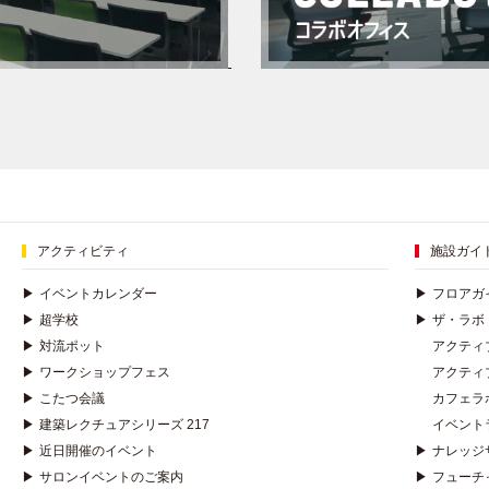
アクティビティ
施設ガイ
▶
イベントカレンダー
▶
フロアガ
▶
超学校
▶
ザ・ラボ
▶
対流ポット
アクティ
▶
ワークショップフェス
アクティ
▶
こたつ会議
カフェラ
▶
建築レクチュアシリーズ 217
イベント
▶
近日開催のイベント
▶
ナレッジ
▶
サロンイベントのご案内
▶
フューチ