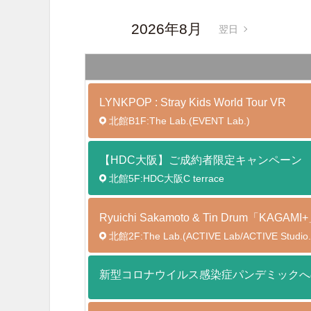
2026年8月
翌日
LYNKPOP : Stray Kids World Tour
VR
北館B1F:The Lab.(EVENT Lab.)
【HDC大阪】ご成約者限定キャンペーン
北館5F:HDC大阪C terrace
Ryuichi Sakamoto & Tin Drum「K
北館2F:The Lab.(ACTIVE Lab/ACTIVE Studio.
新型コロナウイルス感染症パンデミックへ