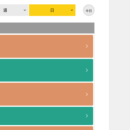
週
日
今日