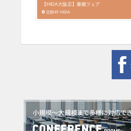
【HIDA大阪店】書棚フェア
北館4F:HIDA