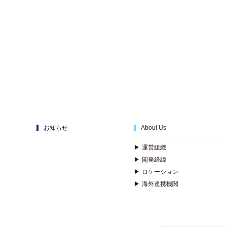
お知らせ
About Us
▶
運営組織
▶
開発経緯
▶
ロケーション
▶
海外連携機関