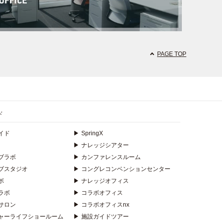
PAGE TOP
ド
イド
▶
SpringX
▶
ナレッジシアター
ブラボ
▶
カンファレンスルーム
ブスタジオ
▶
コングレコンベンションセンター
ボ
▶
ナレッジオフィス
ラボ
▶
コラボオフィス
サロン
▶
コラボオフィスnx
ャーライフショールーム
▶
施設ガイドツアー