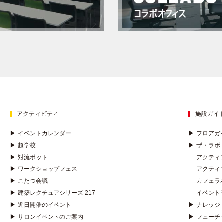
アクティビティ
施設ガイ
▶
イベントカレンダー
▶
フロアガ
▶
超学校
▶
ザ・ラボ
▶
対流ポット
アクティ
▶
ワークショップフェス
アクティ
▶
こたつ会議
カフェラ
▶
建築レクチュアシリーズ 217
イベント
▶
近日開催のイベント
▶
ナレッジ
▶
サロンイベントのご案内
▶
フューチ