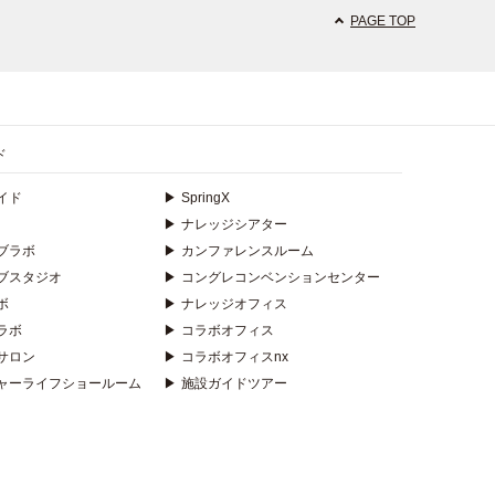
PAGE TOP
ド
イド
▶
SpringX
▶
ナレッジシアター
ブラボ
▶
カンファレンスルーム
ブスタジオ
▶
コングレコンベンションセンター
ボ
▶
ナレッジオフィス
ラボ
▶
コラボオフィス
サロン
▶
コラボオフィスnx
ャーライフショールーム
▶
施設ガイドツアー