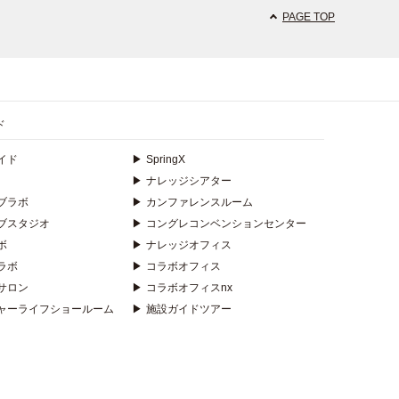
PAGE TOP
ド
イド
▶
SpringX
▶
ナレッジシアター
ブラボ
▶
カンファレンスルーム
ブスタジオ
▶
コングレコンベンションセンター
ボ
▶
ナレッジオフィス
ラボ
▶
コラボオフィス
サロン
▶
コラボオフィスnx
ャーライフショールーム
▶
施設ガイドツアー