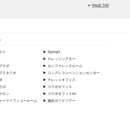
PAGE TOP
ド
イド
▶
SpringX
▶
ナレッジシアター
ブラボ
▶
カンファレンスルーム
ブスタジオ
▶
コングレコンベンションセンター
ボ
▶
ナレッジオフィス
ラボ
▶
コラボオフィス
サロン
▶
コラボオフィスnx
ャーライフショールーム
▶
施設ガイドツアー