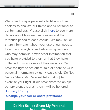
We collect unique personal identifier such as
cookies to analyze our traffic and to personalize
content and ads. Please click
here
to see more
details about how we use cookies and the
retention period of each cookie. We may sell or
share information about your use of our website
to/with our analytics and advertising partners,
who may combine it with other information that
you have provided to them or that they have
PAGE TOP
collected from your use of their services. You
have the right to opt out of sale or share of your
personal information by us. Please click [Do Not
Sell or Share My Personal Information] to
HOME
>
イベントカレンダー
exercise your right. If we have detected an opt-
out preference signal, then it will be honored.
Privacy Policy
ナレッジキャピタルを知る
Change your sell or share preference
コミュニケーター
Do Not Sell or Share My Personal
Information