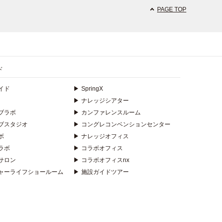
PAGE TOP
ド
イド
▶
SpringX
▶
ナレッジシアター
ブラボ
▶
カンファレンスルーム
ブスタジオ
▶
コングレコンベンションセンター
ボ
▶
ナレッジオフィス
ラボ
▶
コラボオフィス
サロン
▶
コラボオフィスnx
ャーライフショールーム
▶
施設ガイドツアー