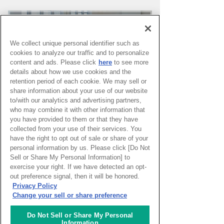
We collect unique personal identifier such as
cookies to analyze our traffic and to personalize
content and ads. Please click
here
to see more
details about how we use cookies and the
retention period of each cookie. We may sell or
share information about your use of our website
to/with our analytics and advertising partners,
who may combine it with other information that
you have provided to them or that they have
PAGE TOP
collected from your use of their services. You
have the right to opt out of sale or share of your
personal information by us. Please click [Do Not
Sell or Share My Personal Information] to
HOME
>
イベントカレンダー
exercise your right. If we have detected an opt-
out preference signal, then it will be honored.
Privacy Policy
ナレッジキャピタルを知る
Change your sell or share preference
コミュニケーター
Do Not Sell or Share My Personal
Information