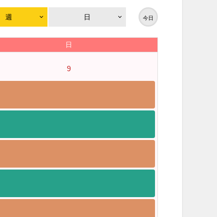
週
日
今日
日
9