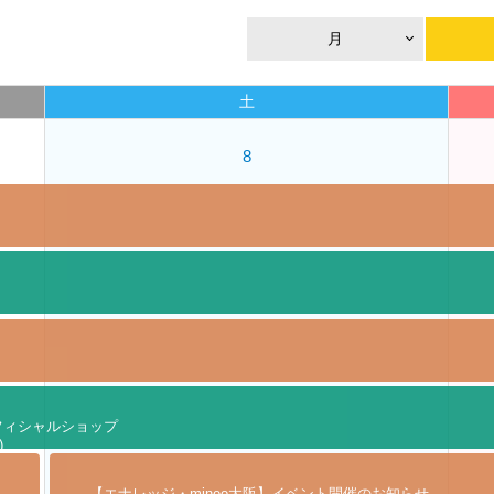
月
土
8
I+」オフィシャルショップ
)
【エナレッジ・mineo大阪】イベント開催のお知らせ