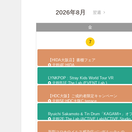
2026年8月
翌週
金
7
【HIDA大阪店】書棚フェア
北館4F:HIDA
LYNKPOP : Stray Kids World Tour
VR
北館B1F:The Lab.(EVENT Lab.)
【HDC大阪】ご成約者限定キャンペーン
北館5F:HDC大阪C terrace
Ryuichi Sakamoto & Tin Drum「KAGAM
北館2F:The Lab.(ACTIVE Lab/ACTIVE Studio.
新型コロナウイルス感染症パンデミックへの緊急対応とワクチン