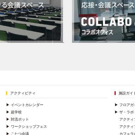
アクティビティ
施設ガイ
▶
イベントカレンダー
▶
フロアガ
▶
超学校
▶
ザ・ラボ
▶
対流ポット
アクティ
▶
ワークショップフェス
アクティ
▶
こたつ会議
カフェラ