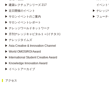
▶
建築レクチュアシリーズ 217
イベント
▶
近日開催のイベント
▶
ナレッジ
▶
サロンイベントのご案内
▶
フューチ
▶
サロンイベントレポート
▶
ナレッジワールドネットワーク
▶
月刊ナレッジキャピタル１＋(イチタス)
▶
ナレッジタイムズ
▶
Asia Creative & Innovation Channel
▶
World OMOSIROI Award
▶
International Student Creative Award
▶
Knowledge Innovation Award
▶
イベントアーカイブ
アクセス