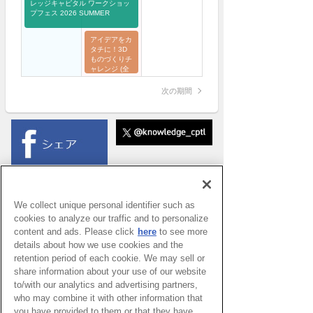
レッジキャピタル ワークショッ
プフェス 2026 SUMMER
アイデアをカ
タチに！3D
ものづくりチ
ャレンジ (全
4回)
次の期間
We collect unique personal identifier such as
cookies to analyze our traffic and to personalize
content and ads. Please click
here
to see more
details about how we use cookies and the
retention period of each cookie. We may sell or
share information about your use of our website
to/with our analytics and advertising partners,
who may combine it with other information that
you have provided to them or that they have