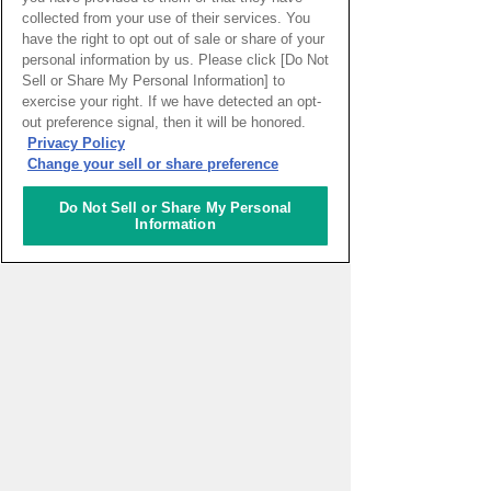
collected from your use of their services. You
have the right to opt out of sale or share of your
personal information by us. Please click [Do Not
Sell or Share My Personal Information] to
PAGE TOP
exercise your right. If we have detected an opt-
out preference signal, then it will be honored.
Privacy Policy
Change your sell or share preference
HOME
>
イベントカレンダー
Do Not Sell or Share My Personal
Information
ナレッジキャピタルを知る
コミュニケーター
アクティビティ
施設ガイド
お知らせ