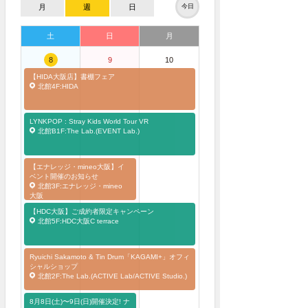
月
週
日
今日
土
日
月
8
9
10
【HIDA大阪店】書棚フェア
北館4F:HIDA
LYNKPOP : Stray Kids World Tour
VR
北館B1F:The Lab.(EVENT Lab.)
【エナレッジ・mineo大阪】イ
ベント開催のお知らせ
北館3F:エナレッジ・mineo
大阪
【HDC大阪】ご成約者限定キャンペーン
北館5F:HDC大阪C terrace
Ryuichi Sakamoto & Tin Drum「KAGAMI+」オフィ
シャルショップ
北館2F:The Lab.(ACTIVE Lab/ACTIVE Studio.)
8月8日(土)〜9日(日)開催決定! ナ