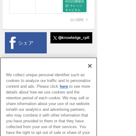
9日(日)開催決
ナレッジ・
定! ナレッジ
mineo 大阪
キャピタル
ワークショッ
プフェス
次の期間
2026
SUMMER
We collect unique personal identifier such as
cookies to analyze our traffic and to personalize
content and ads. Please click
here
to see more
details about how we use cookies and the
retention period of each cookie. We may sell or
share information about your use of our website
to/with our analytics and advertising partners,
who may combine it with other information that
you have provided to them or that they have
collected from your use of their services. You
have the right to opt out of sale or share of your