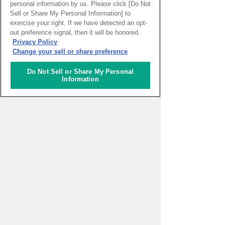
personal information by us. Please click [Do Not
PAGE TOP
Sell or Share My Personal Information] to
exercise your right. If we have detected an opt-
out preference signal, then it will be honored.
Privacy Policy
HOME
>
イベントカレンダー
Change your sell or share preference
Do Not Sell or Share My Personal
ナレッジキャピタルを知る
Information
コミュニケーター
アクティビティ
施設ガイド
お知らせ
About Us
アクセス