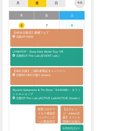
月
週
日
今日
木
金
土
6
7
8
【HIDA大阪店】書棚フェア
北館4F:HIDA
LYNKPOP : Stray Kids World Tour
VR
北館B1F:The Lab.(EVENT Lab.)
【HDC大阪】ご成約者限定キャンペーン
北館5F:HDC大阪C terrace
Ryuichi Sakamoto & Tin Drum「KAGAMI+」オフィ
シャルショップ
北館2F:The Lab.(ACTIVE Lab/ACTIVE Studio.)
新型コロナウ
【エナレッ
イルス感染症
ジ・mineo大
パンデミック
阪】イベント
への緊急対応
開催のお知ら
とワクチン
せ
8月8日(土)〜
北館3F:エ