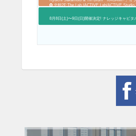
北館2F:The Lab.(ACTIVE Lab/ACTIVE Studio.
8月8日(土)〜9日(日)開催決定! ナレッジキャピタ