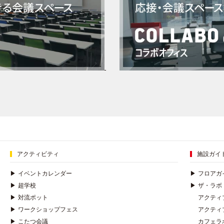
アクティビティ
施設ガイ
▶
イベントカレンダー
▶
フロアガ
▶
超学校
▶
ザ・ラボ
▶
対流ポット
アクティ
▶
ワークショップフェス
アクティ
▶
こたつ会議
カフェラ