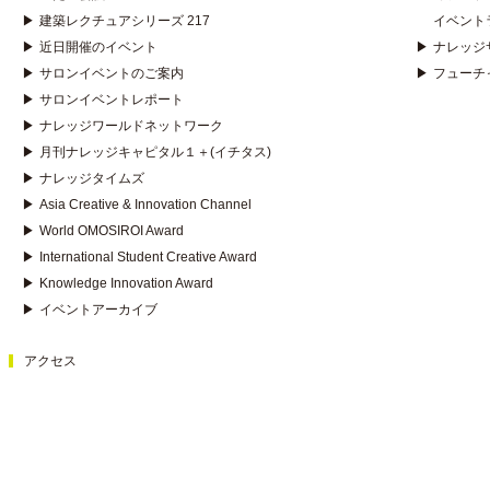
▶
建築レクチュアシリーズ 217
イベント
▶
近日開催のイベント
▶
ナレッジ
▶
サロンイベントのご案内
▶
フューチ
▶
サロンイベントレポート
▶
ナレッジワールドネットワーク
▶
月刊ナレッジキャピタル１＋(イチタス)
▶
ナレッジタイムズ
▶
Asia Creative & Innovation Channel
▶
World OMOSIROI Award
▶
International Student Creative Award
▶
Knowledge Innovation Award
▶
イベントアーカイブ
アクセス