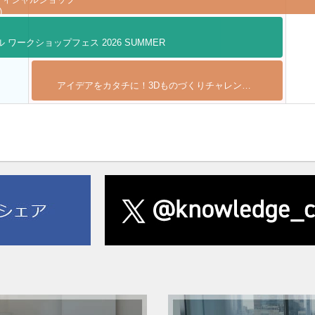
)
ル ワークショップフェス 2026 SUMMER
アイデアをカタチに！3Dものづくりチャレンジ (全4回)