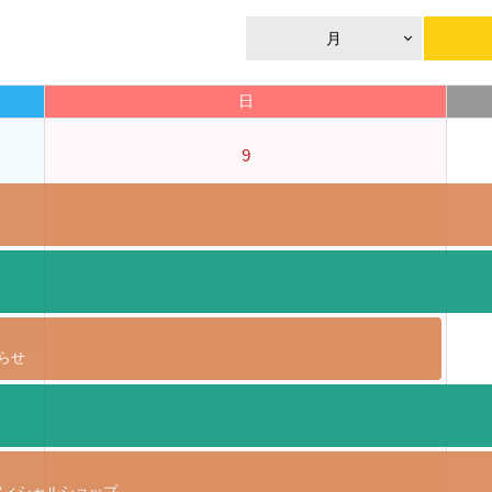
月
日
9
らせ
I+」オフィシャルショップ