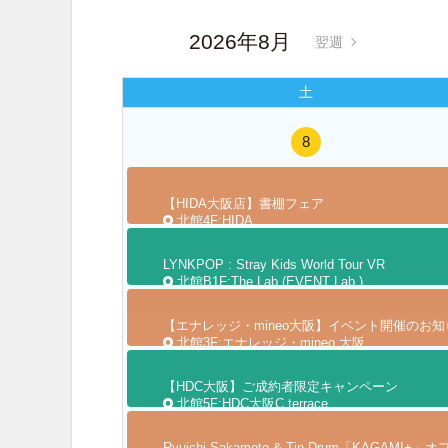
2026年8月
翌週
土
8
【HIDA大阪店】書棚フェア
北館4F:HIDA
LYNKPOP : Stray Kids World Tour
VR
北館B1F:The Lab.(EVENT Lab.)
【エナレッジ・mineo大阪】イベント開催のお知
北館3F:エナレッジ・mineo 大阪
【HDC大阪】ご成約者限定キャンペーン
北館5F:HDC大阪C terrace
Ryuichi Sakamoto & Tin Drum「KAGAM