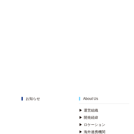
お知らせ
About Us
▶
運営組織
▶
開発経緯
▶
ロケーション
▶
海外連携機関