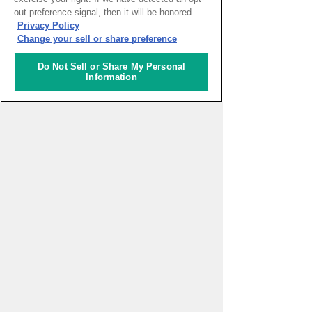
out preference signal, then it will be honored.
HOME
>
イベントカレンダー
Privacy Policy
Change your sell or share preference
ナレッジキャピタルを知る
Do Not Sell or Share My Personal
Information
コミュニケーター
アクティビティ
施設ガイド
お知らせ
About Us
アクセス
お問い合わせフォーム