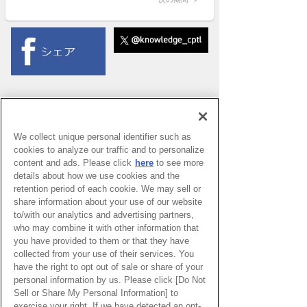
守り「クット
ゥクルチャ
ク」とキルギ
スビーズ
北館
3F:The Lab.
(ACTIVE
Lab.)
We collect unique personal identifier such as
cookies to analyze our traffic and to personalize
content and ads. Please click
here
to see more
details about how we use cookies and the
retention period of each cookie. We may sell or
share information about your use of our website
to/with our analytics and advertising partners,
who may combine it with other information that
you have provided to them or that they have
collected from your use of their services. You
have the right to opt out of sale or share of your
PAGE TOP
personal information by us. Please click [Do Not
Sell or Share My Personal Information] to
exercise your right. If we have detected an opt-