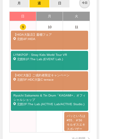
月
週
日
今日
日
月
火
9
10
11
【HIDA大阪店】書棚フェア
北館4F:HIDA
LYNKPOP : Stray Kids World Tour
VR
北館B1F:The Lab.(EVENT Lab.)
【HDC大阪】ご成約者限定キャンペーン
北館5F:HDC大阪C terrace
Ryuichi Sakamoto & Tin Drum「KAGAMI+」オフィ
シャルショップ
北館2F:The Lab.(ACTIVE Lab/ACTIVE Studio.)
パッといろは
#55、＃56
キルギスエキ
スポバザー
ル！ フェル
トの小さなお
次の期間