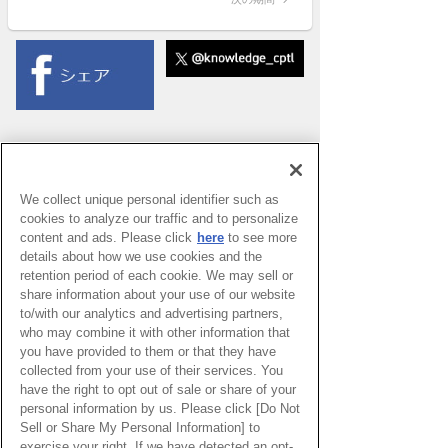
守り「クット
ゥクルチャ
ク」とキルギ
スビーズ
北館
3F:The Lab.
(ACTIVE
Lab.)
We collect unique personal identifier such as
cookies to analyze our traffic and to personalize
content and ads. Please click
here
to see more
details about how we use cookies and the
retention period of each cookie. We may sell or
share information about your use of our website
to/with our analytics and advertising partners,
who may combine it with other information that
you have provided to them or that they have
collected from your use of their services. You
have the right to opt out of sale or share of your
PAGE TOP
personal information by us. Please click [Do Not
Sell or Share My Personal Information] to
exercise your right. If we have detected an opt-