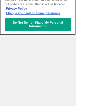
out preference signal, then it will be honored.
HOME
>
イベントカレンダー
Privacy Policy
Change your sell or share preference
ナレッジキャピタルを知る
Do Not Sell or Share My Personal
Information
コミュニケーター
アクティビティ
施設ガイド
お知らせ
About Us
アクセス
お問い合わせフォーム