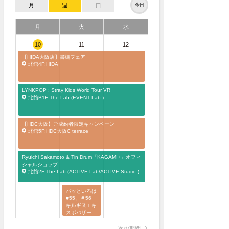
月
週
日
今日
月
火
水
10
11
12
【HIDA大阪店】書棚フェア
北館4F:HIDA
LYNKPOP : Stray Kids World Tour
VR
北館B1F:The Lab.(EVENT Lab.)
【HDC大阪】ご成約者限定キャンペーン
北館5F:HDC大阪C terrace
Ryuichi Sakamoto & Tin Drum「KAGAMI+」オフィ
シャルショップ
北館2F:The Lab.(ACTIVE Lab/ACTIVE Studio.)
パッといろは
#55、＃56
キルギスエキ
スポバザー
ル！ フェル
トの小さなお
次の期間