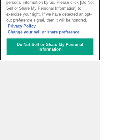
personal information by us. Please click [Do Not
PAGE TOP
Sell or Share My Personal Information] to
exercise your right. If we have detected an opt-
out preference signal, then it will be honored.
Privacy Policy
HOME
>
イベントカレンダー
Change your sell or share preference
Do Not Sell or Share My Personal
ナレッジキャピタルを知る
Information
コミュニケーター
アクティビティ
施設ガイド
お知らせ
About Us
アクセス