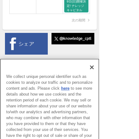
9日(日)開催決
ナレッジ・
定! ナレッジ
mineo 大阪
キャピタル
ワークショッ
プフェス
次の期間
2026
SUMMER
We collect unique personal identifier such as
cookies to analyze our traffic and to personalize
content and ads. Please click
here
to see more
details about how we use cookies and the
retention period of each cookie. We may sell or
share information about your use of our website
to/with our analytics and advertising partners,
who may combine it with other information that
you have provided to them or that they have
collected from your use of their services. You
have the right to opt out of sale or share of your