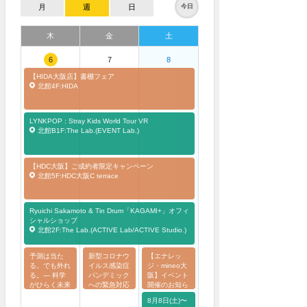
月
週
日
今日
木
金
土
6
7
8
【HIDA大阪店】書棚フェア
北館4F:HIDA
LYNKPOP : Stray Kids World Tour
VR
北館B1F:The Lab.(EVENT Lab.)
【HDC大阪】ご成約者限定キャンペーン
北館5F:HDC大阪C terrace
Ryuichi Sakamoto & Tin Drum「KAGAMI+」オフィ
シャルショップ
北館2F:The Lab.(ACTIVE Lab/ACTIVE Studio.)
予測は当た
新型コロナウ
【エナレッ
る。でも外れ
イルス感染症
ジ・mineo大
る。― 科学
パンデミック
阪】イベント
がひらく未来
への緊急対応
開催のお知ら
医療 ―
とワクチン
せ
8月8日(土)〜
北館3F:エ