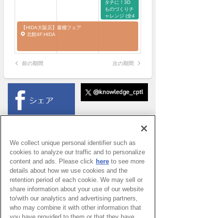
タチに！3D
ものづくりチ
ャレンジ (全4
回)
【HIDA大阪店】書棚フェア
北館4F:HIDA
前の期間
次の期間
We collect unique personal identifier such as
cookies to analyze our traffic and to personalize
content and ads. Please click
here
to see more
details about how we use cookies and the
retention period of each cookie. We may sell or
share information about your use of our website
to/with our analytics and advertising partners,
who may combine it with other information that
you have provided to them or that they have