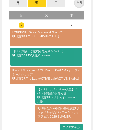
月
週
日
今日
月
火
水
7
8
9
LYNKPOP : Stray Kids World Tour
VR
北館B1F:The Lab.(EVENT Lab.)
【HDC大阪】ご成約者限定キャンペーン
北館5F:HDC大阪C terrace
Ryuichi Sakamoto & Tin Drum「KAGAMI+」オフィ
シャルショップ
北館2F:The Lab.(ACTIVE Lab/ACTIVE Studio.)
【エナレッジ・mineo大阪】イ
ベント開催のお知らせ
北館3F:エナレッジ・mineo
大阪
8月8日(土)〜9日(日)開催決定! ナ
レッジキャピタル ワークショッ
プフェス 2026 SUMMER
アイデアをカ