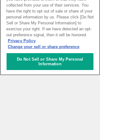
collected from your use of their services. You
have the right to opt out of sale or share of your
personal information by us. Please click [Do Not
Sell or Share My Personal Information] to
PAGE TOP
exercise your right. If we have detected an opt-
out preference signal, then it will be honored.
Privacy Policy
Change your sell or share preference
HOME
>
イベントカレンダー
Do Not Sell or Share My Personal
Information
ナレッジキャピタルを知る
コミュニケーター
アクティビティ
施設ガイド
お知らせ