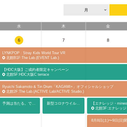
月
水
木
金
6
7
8
LYNKPOP : Stray Kids World Tour
VR
北館B1F:The Lab.(EVENT Lab.)
【HDC大阪】ご成約者限定キャンペーン
北館5F:HDC大阪C terrace
Ryuichi Sakamoto & Tin Drum「KAGAMI+」オフィシャルショップ
北館2F:The Lab.(ACTIVE Lab/ACTIVE Studio.)
予測は当たる。でも外れる。― 科学がひらく未来医療 ―
新型コロナウイルス感染症パンデミックへの緊急対応とワクチン
北館3F:エナレッジ・