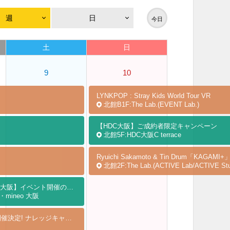
週
日
今日
土
日
9
10
LYNKPOP : Stray Kids World Tour
VR
北館B1F:The Lab.(EVENT Lab.)
【HDC大阪】ご成約者限定キャンペーン
北館5F:HDC大阪C terrace
Ryuichi Sakamoto & Tin Drum「KA
北館2F:The Lab.(ACTIVE Lab/ACTIVE Stu
【エナレッジ・mineo大阪】イベント開催のお知らせ
mineo 大阪
8月8日(土)〜9日(日)開催決定! ナレッジキャピタル ワークショップフェス 2026 SUMMER