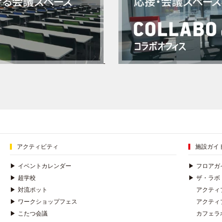
アクティビティ
施設ガイ
▶
イベントカレンダー
▶
フロアガ
▶
超学校
▶
ザ・ラボ
▶
対流ポット
アクティ
▶
ワークショップフェス
アクティ
▶
こたつ会議
カフェラ