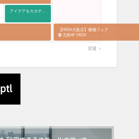
アイデアをカタチに！3Dものづくりチャレンジ (全4回)
【HIDA大阪店】書棚フェア
北館4F:HIDA
翌週