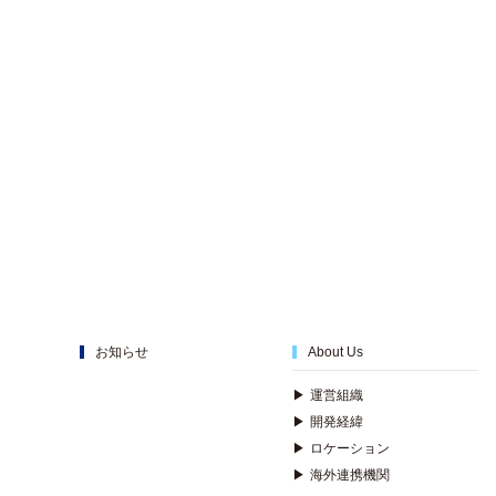
お知らせ
About Us
▶
運営組織
▶
開発経緯
▶
ロケーション
▶
海外連携機関