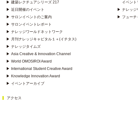
▶
建築レクチュアシリーズ 217
イベント
▶
近日開催のイベント
▶
ナレッジ
▶
サロンイベントのご案内
▶
フューチ
▶
サロンイベントレポート
▶
ナレッジワールドネットワーク
▶
月刊ナレッジキャピタル１＋(イチタス)
▶
ナレッジタイムズ
▶
Asia Creative & Innovation Channel
▶
World OMOSIROI Award
▶
International Student Creative Award
▶
Knowledge Innovation Award
▶
イベントアーカイブ
アクセス