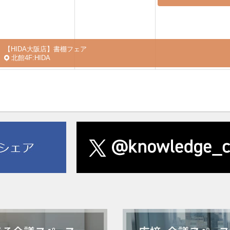
【HIDA大阪店】書棚フェア
北館4F:HIDA