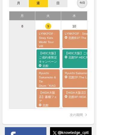
月
週
日
今日
月
火
水
8
9
10
LYNKPOP :
LYNKPOP : Stray Kids World Tour
Stray Kids
北館B1F:The Lab.(EVENT Lab.)
World Tour
VR
北館
【HDC大阪】
【HDC大阪】ご成約者限定キャンペーン
B1F:The
ご成約者限定
北館5F:HDC大阪C terrace
Lab.(EVENT
キャンペーン
Lab.)
北館
5F:HDC大阪
Ryuichi
Ryuichi Sakamoto & Tin Drum「KAGAMI+
C terrace
Sakamoto &
北館2F:The Lab.(ACTIVE Lab/ACTIVE Studio.)
Tin
Drum「KAG
AMI+」オフ
【HIDA大阪
【HIDA大阪店】書棚フェア
ィシャルショ
店】書棚フェ
北館4F:HIDA
ップ
ア
北館
北館
2F:The Lab.
4F:HIDA
(ACTIVE
次の期間
Lab/ACTIVE
Studio.)