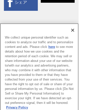
We collect unique personal identifier such as
cookies to analyze our traffic and to personalize
content and ads. Please click
here
to see more
details about how we use cookies and the
retention period of each cookie. We may sell or
share information about your use of our website
to/with our analytics and advertising partners,
who may combine it with other information that
you have provided to them or that they have
collected from your use of their services. You
PAGE TOP
have the right to opt out of sale or share of your
personal information by us. Please click [Do Not
Sell or Share My Personal Information] to
exercise your right. If we have detected an opt-
HOME
>
イベントカレンダー
out preference signal, then it will be honored.
Privacy Policy