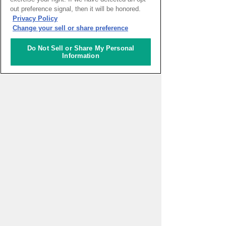
out preference signal, then it will be honored.
HOME
>
イベントカレンダー
Privacy Policy
Change your sell or share preference
ナレッジキャピタルを知る
Do Not Sell or Share My Personal
Information
コミュニケーター
アクティビティ
施設ガイド
お知らせ
About Us
アクセス
お問い合わせフォーム