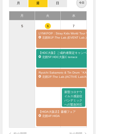
月
週
日
今日
月
火
水
5
6
7
LYNKPOP : Stray Kids World Tour
VR
北館B1F:The Lab.(EVENT Lab.)
【HDC大阪】ご成約者限定キャンペーン
北館5F:HDC大阪C terrace
Ryuichi Sakamoto & Tin Drum「KAGAMI+」オフィシャルショップ
北館2F:The Lab.(ACTIVE Lab/ACTIVE Studio.)
新型コロナウ
イルス感染症
パンデミック
への緊急対応
とワクチン
【HIDA大阪店】書棚フェア
北館4F:HIDA
前の期間
次の期間