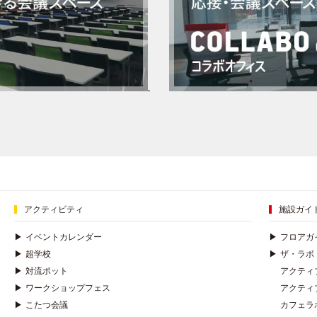
アクティビティ
施設ガイ
▶
イベントカレンダー
▶
フロアガ
▶
超学校
▶
ザ・ラボ
▶
対流ポット
アクティ
▶
ワークショップフェス
アクティ
▶
こたつ会議
カフェラ