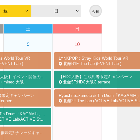
週
日
今日
土
日
9
10
s World Tour
VR
LYNKPOP : Stray Kids World Tour
VR
EVENT Lab.)
北館B1F:The Lab.(EVENT Lab.)
【エナレッジ・mineo大阪】イベント開催のお知らせ
【HDC大阪】ご成約者限定キャンペーン
mineo 大阪
北館5F:HDC大阪C terrace
者限定キャンペーン
Ryuichi Sakamoto & Tin Drum「KA
rrace
北館2F:The Lab.(ACTIVE Lab/ACTIVE Stu
Ryuichi Sakamoto & Tin Drum「KAGAMI+」オフィシャルショップ
VE Lab/ACTIVE Studio.)
8月8日(土)〜9日(日)開催決定! ナレッジキャピタル ワークショップフェス 2026 SUMMER