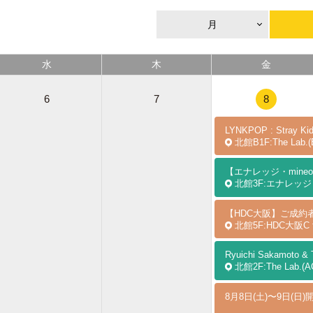
月
水
木
金
6
7
8
LYNKPOP : Stray Kid
北館B1F:The Lab.(
北館3F:エナレッジ・
【HDC大阪】ご成約
北館5F:HDC大阪C te
北館2F:The Lab.(ACTI