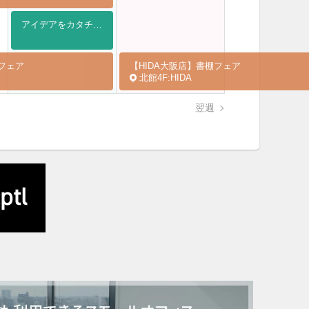
アイデアをカタチに！3Dものづくりチャレンジ (全4回)
棚フェア
【HIDA大阪店】書棚フェア
北館4F:HIDA
翌週