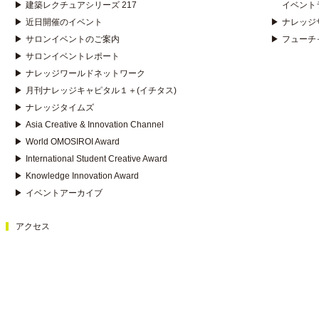
▶
建築レクチュアシリーズ 217
イベント
▶
近日開催のイベント
▶
ナレッジ
▶
サロンイベントのご案内
▶
フューチ
▶
サロンイベントレポート
▶
ナレッジワールドネットワーク
▶
月刊ナレッジキャピタル１＋(イチタス)
▶
ナレッジタイムズ
▶
Asia Creative & Innovation Channel
▶
World OMOSIROI Award
▶
International Student Creative Award
▶
Knowledge Innovation Award
▶
イベントアーカイブ
アクセス