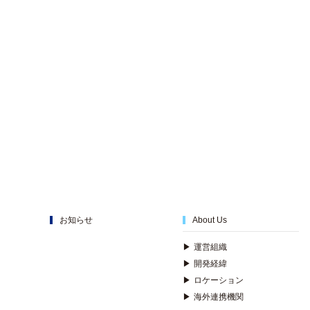
お知らせ
About Us
▶
運営組織
▶
開発経緯
▶
ロケーション
▶
海外連携機関