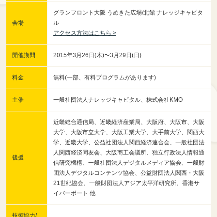
グランフロント大阪 うめきた広場/北館 ナレッジキャピタ
会場
ル
アクセス方法はこちら >
開催期間
2015年3月26日(木)〜3月29日(日)
料金
無料(一部、有料プログラムがあります)
主催
一般社団法人ナレッジキャピタル、株式会社KMO
近畿総合通信局、近畿経済産業局、大阪府、大阪市、大阪
大学、大阪市立大学、大阪工業大学、大手前大学、関西大
学、近畿大学、公益社団法人関西経済連合会、一般社団法
人関西経済同友会、大阪商工会議所、独立行政法人情報通
後援
信研究機構、一般社団法人デジタルメディア協会、一般財
団法人デジタルコンテンツ協会、公益財団法人関西・大阪
21世紀協会、一般財団法人アジア太平洋研究所、香港サ
イバーポート 他
技術協力/