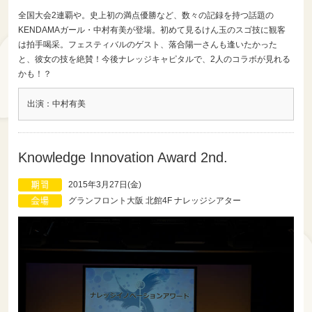
全国大会2連覇や。史上初の満点優勝など、数々の記録を持つ話題の
KENDAMAガール・中村有美が登場。初めて見るけん玉のスゴ技に観客
は拍手喝采。フェスティバルのゲスト、落合陽一さんも逢いたかった
と、彼女の技を絶賛！今後ナレッジキャピタルで、2人のコラボが見れる
かも！？
出演：中村有美
Knowledge Innovation Award 2nd.
2015年3月27日(金)
グランフロント大阪 北館4F ナレッジシアター