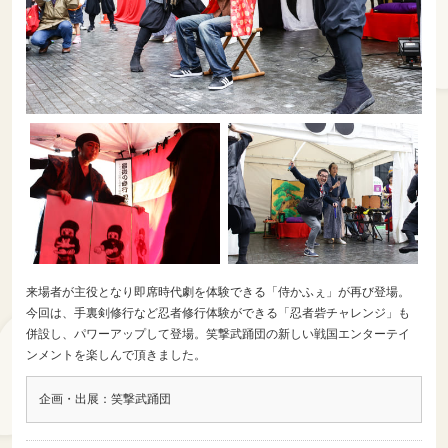
来場者が主役となり即席時代劇を体験できる「侍かふぇ」が再び登場。
今回は、手裏剣修行など忍者修行体験ができる「忍者砦チャレンジ」も
併設し、パワーアップして登場。笑撃武踊団の新しい戦国エンターテイ
ンメントを楽しんで頂きました。
企画・出展：笑撃武踊団