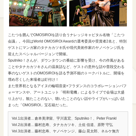
こたつを囲んでOMOSIROIを語り合うナレッジキャピタル名物「こたつ
会議」。今回はWorld OMOSIROI Awardの選考委員や受賞者2名と、特別
ゲストにマンガ家のタナカカツキ氏や現代美術作家のヤノベケンジ氏を
迎えたスペシャルバージョンで開催。
Sputniko！さんが、ダウンタウンの番組に影響を受け、今の作風がある
ことやタナカカツキさんの温泉話など、ゲストの意外な話や普段交わる
事のないゲストのOMOSIROIを語る予測不能のトークバトルに、開場を
埋め尽くした来場者は釘付け！
また世界初となるアイヌの輪唱音楽×フラダンスのコラボレーションパフ
ォーマンスや、アートユニット「明和電機」によるライブで会場は大盛
り上がり。観たことのない、聴いたことのない話やライブがいっぱい詰
まった「OMOSIROI」宝石箱だった。
Vol.1出演者... 倉本美津留、宇川直宏、Sputniko！、Peter Frankl
Vol.2出演者... 藤村忠寿、タナカカツキ、土佐 信道、原野 守弘
Vol.3出演者... 藤村忠寿、ヤノベケンジ、藤山 晃太郎、ネルケ無方