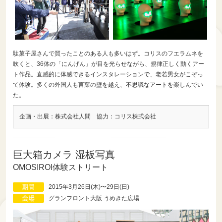
駄菓子屋さんで買ったことのある人も多いはず。コリスのフエラムネを
吹くと、36体の「にんげん」が目を光らせながら、規律正しく動くアー
ト作品。直感的に体感できるインスタレーションで、老若男女がこぞっ
て体験。多くの外国人も言葉の壁を越え、不思議なアートを楽しんでい
た。
企画・出展：株式会社人間 協力：コリス株式会社
巨大箱カメラ 湿板写真
OMOSIROI体験ストリート
2015年3月26日(木)〜29日(日)
グランフロント大阪 うめきた広場