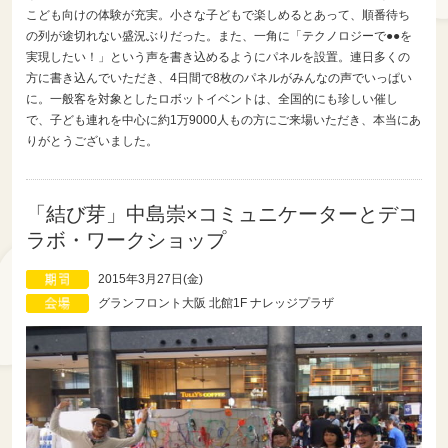
こども向けの体験が充実。小さな子どもで楽しめるとあって、順番待ち
の列が途切れない盛況ぶりだった。また、一角に「テクノロジーで●●を
実現したい！」という声を書き込めるようにパネルを設置。連日多くの
方に書き込んでいただき、4日間で8枚のパネルがみんなの声でいっぱい
に。一般客を対象としたロボットイベントは、全国的にも珍しい催し
で、子ども連れを中心に約1万9000人もの方にご来場いただき、本当にあ
りがとうございました。
「結び芽」中島崇×コミュニケーターとデコ
ラボ・ワークショップ
2015年3月27日(金)
グランフロント大阪 北館1F ナレッジプラザ