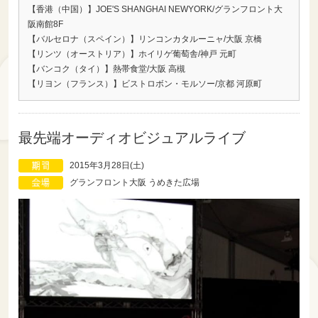
【香港（中国）】JOE'S SHANGHAI NEWYORK/グランフロント大
阪南館8F
【バルセロナ（スペイン）】リンコンカタルーニャ/大阪 京橋
【リンツ（オーストリア）】ホイリゲ葡萄舎/神戸 元町
【バンコク（タイ）】熱帯食堂/大阪 高槻
【リヨン（フランス）】ビストロボン・モルソー/京都 河原町
最先端オーディオビジュアルライブ
2015年3月28日(土)
グランフロント大阪 うめきた広場