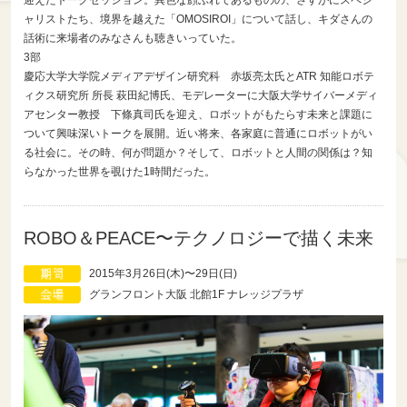
ャリストたち、境界を越えた「OMOSIROI」について話し、キダさんの
話術に来場者のみなさんも聴きいっていた。
3部
慶応大学大学院メディアデザイン研究科 赤坂亮太氏とATR 知能ロボテ
ィクス研究所 所長 萩田紀博氏、モデレーターに大阪大学サイバーメディ
アセンター教授 下條真司氏を迎え、ロボットがもたらす未来と課題に
ついて興味深いトークを展開。近い将来、各家庭に普通にロボットがい
る社会に。その時、何が問題か？そして、ロボットと人間の関係は？知
らなかった世界を覗けた1時間だった。
ROBO＆PEACE〜テクノロジーで描く未来
2015年3月26日(木)〜29日(日)
グランフロント大阪 北館1F ナレッジプラザ