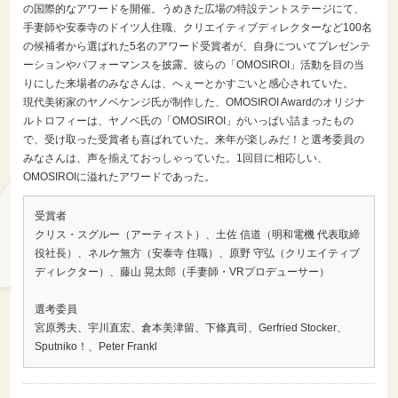
の国際的なアワードを開催。うめきた広場の特設テントステージにて、
手妻師や安泰寺のドイツ人住職、クリエイティブディレクターなど100名
の候補者から選ばれた5名のアワード受賞者が、自身についてプレゼンテ
ーションやパフォーマンスを披露。彼らの「OMOSIROI」活動を目の当
りにした来場者のみなさんは、へぇーとかすごいと感心されていた。
現代美術家のヤノベケンジ氏が制作した、OMOSIROI Awardのオリジナ
ルトロフィーは、ヤノベ氏の「OMOSIROI」がいっぱい詰まったもの
で、受け取った受賞者も喜ばれていた。来年が楽しみだ！と選考委員の
みなさんは、声を揃えておっしゃっていた。1回目に相応しい、
OMOSIROIに溢れたアワードであった。
受賞者
クリス・スグルー（アーティスト）、土佐 信道（明和電機 代表取締
役社長）、ネルケ無方（安泰寺 住職）、原野 守弘（クリエイティブ
ディレクター）、藤山 晃太郎（手妻師・VRプロデューサー）
選考委員
宮原秀夫、宇川直宏、倉本美津留、下條真司、Gerfried Stocker、
Sputniko！、Peter Frankl