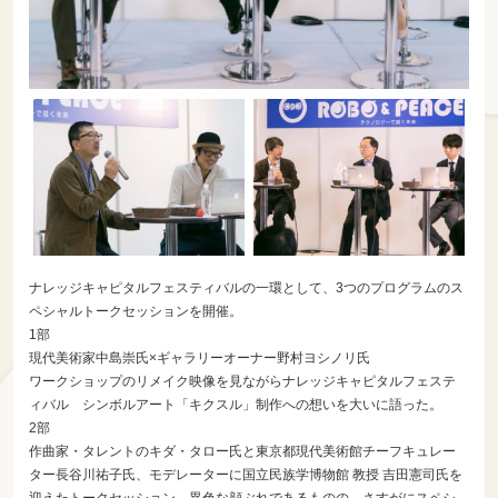
ナレッジキャピタルフェスティバルの一環として、3つのプログラムのス
ペシャルトークセッションを開催。
1部
現代美術家中島崇氏×ギャラリーオーナー野村ヨシノリ氏
ワークショップのリメイク映像を見ながらナレッジキャピタルフェステ
ィバル シンボルアート「キクスル」制作への想いを大いに語った。
2部
作曲家・タレントのキダ・タロー氏と東京都現代美術館チーフキュレー
ター長谷川祐子氏、モデレーターに国立民族学博物館 教授 吉田憲司氏を
迎えたトークセッション。異色な顔ぶれであるものの、さすがにスペシ