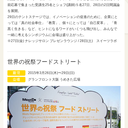
前応募で集まった受講生25名とシェフ(講師)５名27日、28日の2日間議論
を展開。
29日のテントステージでは、イノベーションの促進のために、企業にと
っては「真の社会奉仕」「教育」、個々にとっては「自己変革」、「青
黒く生きる」など、ヒントになるワードがいくつも飛び出し、みんなで
一緒に考えるシンポジウムに会場は盛り上がった。
※27日(金) ナレッジサロン プレゼンラウンジ / 28日(土) スイーツラボ
世界の祝祭フードストリート
2015年3月26日(木)〜29日(日)
グランフロント大阪 うめきた広場