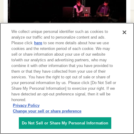
We collect unique personal identifier such as cookies to
analyze our traffic and to personalize content and ads.
Please click
here
to see more details about how we use
cookies and the retention period of each cookie. We may
sell or share information about your use of our website
to/with our analytics and advertising partners, who may
combine it with other information that you have provided to
them or that they have collected from your use of their
services. You have the right to opt out of sale or share of
your personal information by us. Please click [Do Not Sell or
Share My Personal Information] to exercise your right. If we
have detected an opt-out preference signal, then it will be
honored.
Privacy Policy
Change your sell or share preference
Do Not Sell or Share My Personal Information
ナイトライブイベント「frequencies」。