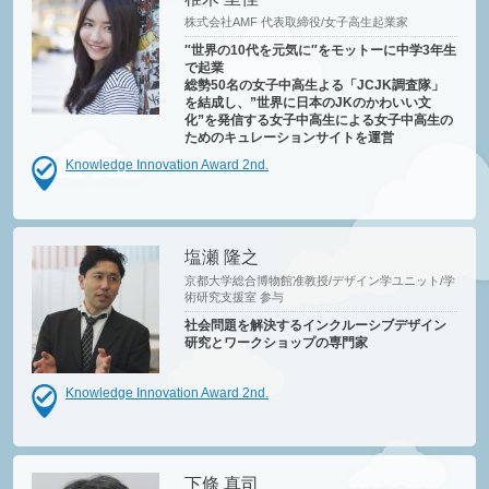
株式会社AMF 代表取締役/女子高生起業家
″世界の10代を元気に″をモットーに中学3年生
で起業
総勢50名の女子中高生よる「JCJK調査隊」
を結成し、”世界に日本のJKのかわいい文
化”を発信する女子中高生による女子中高生の
ためのキュレーションサイトを運営
Knowledge Innovation Award 2nd.
塩瀬 隆之
京都大学総合博物館准教授/デザイン学ユニット/学
術研究支援室 参与
社会問題を解決するインクルーシブデザイン
研究とワークショップの専門家
Knowledge Innovation Award 2nd.
下條 真司