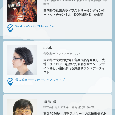
現”在”美術家 / DOMMUNE代表 / 京都造形芸術大学
教授
国内外で話題のライブストリーミングインタ
ーネットチャンネル「DOMMUNE」を主宰
World OMOSIROI Award 1st.
evala
音楽家/サウンドアーティスト
国内外で先鋭的な電子音楽作品を発表し、先
端テクノロジーを用いた多彩なサウンドデザ
インを行い注目される気鋭サウンドアーティ
スト
最先端オーディオビジュアルライブ
遠藤 諭
株式会社角川アスキー総合研究所 取締役
有名PC雑誌「月刊アスキー」の元編集長であ