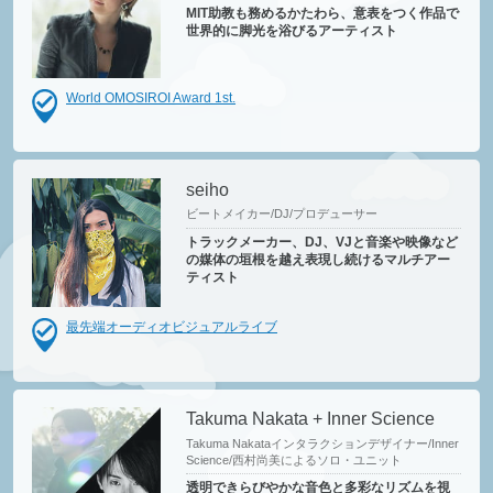
MIT助教も務めるかたわら、意表をつく作品で
世界的に脚光を浴びるアーティスト
World OMOSIROI Award 1st.
seiho
ビートメイカー/DJ/プロデューサー
トラックメーカー、DJ、VJと音楽や映像など
の媒体の垣根を越え表現し続けるマルチアー
ティスト
最先端オーディオビジュアルライブ
Takuma Nakata + Inner Science
Takuma Nakataインタラクションデザイナー/Inner
Science/西村尚美によるソロ・ユニット
透明できらびやかな音色と多彩なリズムを視