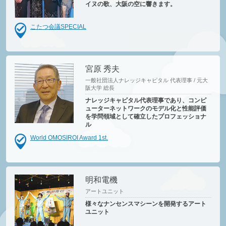
イヌの歌、大阪の空に響きます。
こたつ会議SPECIAL
宮原 秀夫
一般社団法人ナレッジキャピタル 代表理事 / 元大
阪大学 総長
ナレッジキャピタル代表理事であり、コンピ
ューターネットワークのモデル化と性能評価
を学問領域として確立したプロフェッショナ
ル
World OMOSIROI Award 1st.
明和電機
アートユニット
様々なナンセンスマシーンを開発するアート
ユニット