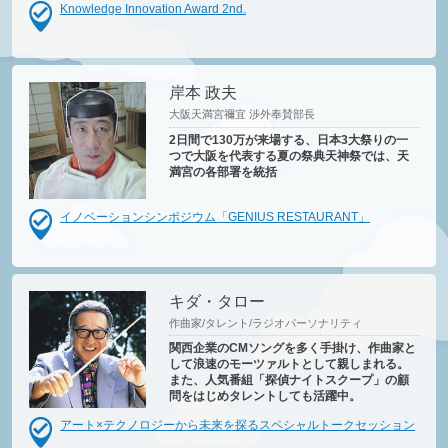
Knowledge Innovation Award 2nd.
岸本 政夫
大阪天満宮禰宜 渉外奉賛部長
2日間で130万が来場する、日本3大祭りの一
つで大阪を代表する夏の祭典天神祭では、天
満宮の各部署を統括
イノベーションシンポジウム「GENIUS RESTAURANT」
キダ・タロー
作曲家/タレント/ラジオパーソナリティ
関西企業のCMソングを多く手掛け、作曲家と
して浪速のモーツァルトとして親しまれる。
また、人気番組「探偵ナイトスクープ」の顧
問をはじめタレントしても活躍中。
アート×テクノロジーから未来を探るスペシャルトークセッション