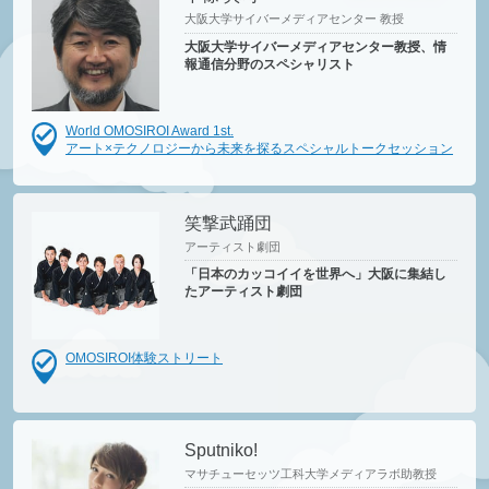
大阪大学サイバーメディアセンター 教授
大阪大学サイバーメディアセンター教授、情
報通信分野のスペシャリスト
World OMOSIROI Award 1st.
アート×テクノロジーから未来を探るスペシャルトークセッション
笑撃武踊団
アーティスト劇団
「日本のカッコイイを世界へ」大阪に集結し
たアーティスト劇団
OMOSIROI体験ストリート
Sputniko!
マサチューセッツ工科大学メディアラボ助教授