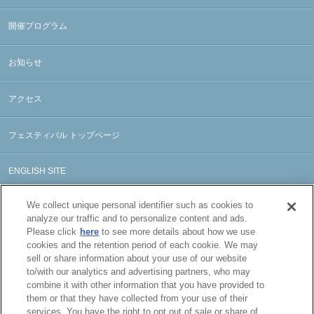
開催プログラム
お知らせ
アクセス
フェスティバル トップページ
ENGLISH SITE
We collect unique personal identifier such as cookies to
analyze our traffic and to personalize content and ads.
Please click
here
to see more details about how we use
cookies and the retention period of each cookie. We may
sell or share information about your use of our website
to/with our analytics and advertising partners, who may
combine it with other information that you have provided to
them or that they have collected from your use of their
services. You have the right to opt out of sale or share of