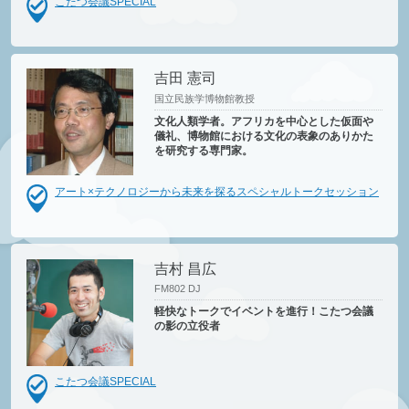
こたつ会議SPECIAL
吉田 憲司
国立民族学博物館教授
文化人類学者。アフリカを中心とした仮面や
儀礼、博物館における文化の表象のありかた
を研究する専門家。
アート×テクノロジーから未来を探るスペシャルトークセッション
吉村 昌広
FM802 DJ
軽快なトークでイベントを進行！こたつ会議
の影の立役者
こたつ会議SPECIAL