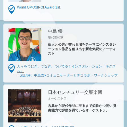
World OMOSIROI Award 1st.
中島 崇
現代美術家
個人と公共が交わる場をテーマにインスタレ
ーション作品を創り出す新進気鋭のアーティ
スト
人々をつむぎ、つなぎ、ついでゆくインスタレーション「キクス
ル」
「結び芽」中島崇×コミュニケーターとデコラボ・ワークショップ
日本センチュリー交響楽団
オーケストラ
古典から現代作品に至るまで柔軟かつ高い演
奏能力で評価を得ているオーケストラ。