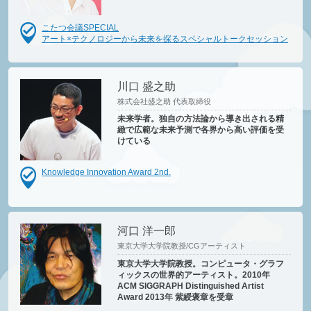
こたつ会議SPECIAL
アート×テクノロジーから未来を探るスペシャルトークセッション
川口 盛之助
株式会社盛之助 代表取締役
未来学者。独自の方法論から導き出される精
緻で広範な未来予測で各界から高い評価を受
けている
Knowledge Innovation Award 2nd.
河口 洋一郎
東京大学大学院教授/CGアーティスト
東京大学大学院教授。コンピュータ・グラフ
ィックスの世界的アーティスト。2010年
ACM SIGGRAPH Distinguished Artist
Award 2013年 紫綬褒章を受章