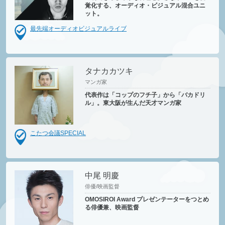
覚化する、オーディオ・ビジュアル混合ユニ
ット。
最先端オーディオビジュアルライブ
タナカカツキ
マンガ家
代表作は「コップのフチ子」から「バカドリ
ル」。東大阪が生んだ天才マンガ家
こたつ会議SPECIAL
中尾 明慶
俳優/映画監督
OMOSIROI Award プレゼンテーターをつとめ
る俳優兼、映画監督