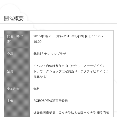
開催概要
開催日時(予
2015年3月26日(木)～2015年3月29日(日) 11:00〜
定)
19:00
会場
北館1F ナレッジプラザ
イベント自体は参加自由（ただし、ステージイベン
定員
ト、ワークショップは定員あり・アクティビティによ
り異なる）
参加料金
無料
主催
ROBO&PEACE実行委員
近畿経済産業局、公立大学法人大阪市立大学 産学官連