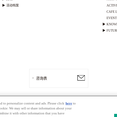
▶
活动档案
ACTIVE
CAFE L
EVENT 
▶
KNOW
▶
FUTUR
咨询表
nd to personalize content and ads. Please click
here
to
隐私政策
网站政策
网站地图
cookie. We may sell or share information about your
ombine it with other information that you have