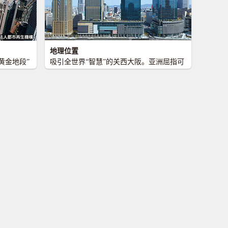
地理位置
黄金地段”
吸引全世界“智慧”的关西大阪。亚洲屈指可
下开始了开
数的有发展潜力的地区。每天的乘客吞吐量
际概念比赛
达250万人的西日本最大的车站大阪梅田。
4年订定了
直通其大门--JR大阪站的“Grand Front大
”。
阪”，于2013年春落成了。