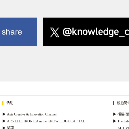
活动
设施简
▶
Asia Creative & Innovation Channel
▶
楼层指
▶
ARS ELECTRONICA in the KNOWLEDGE CAPITAL
▶
The Lab
▶
奖项
ACTIVE