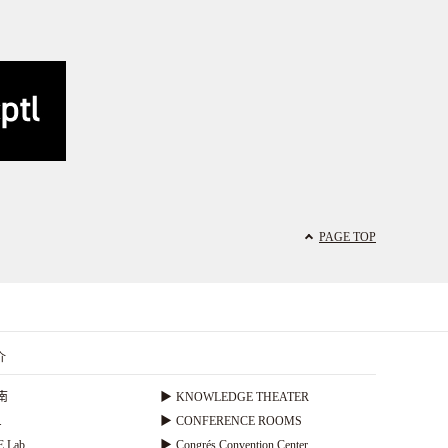
PAGE TOP
介
南
▶
KNOWLEDGE THEATER
.
▶
CONFERENCE ROOMS
 Lab.
▶
Congrés Convention Center