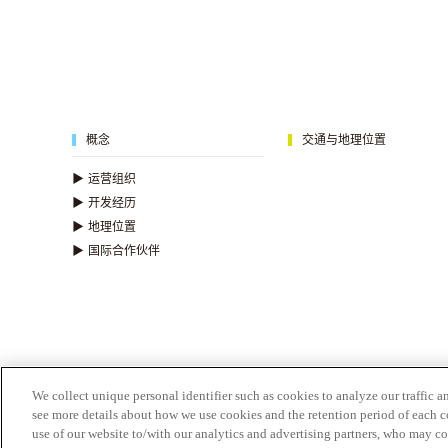
概念
交通与地理位置
▶
运营组织
▶
开发经历
▶
地理位置
▶
国际合作伙伴
We collect unique personal identifier such as cookies to analyze our traffic a
see more details about how we use cookies and the retention period of each 
use of our website to/with our analytics and advertising partners, who may c