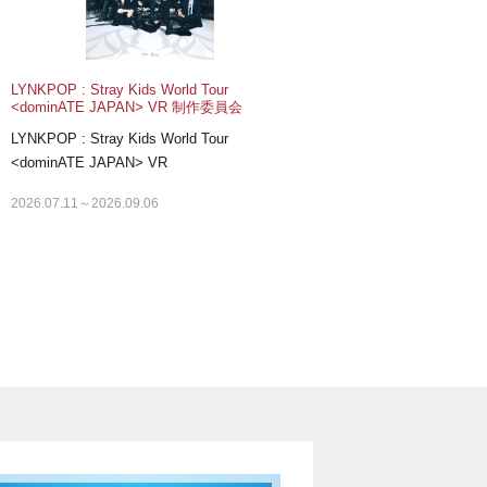
LYNKPOP : Stray Kids World Tour
一般社団法
<dominATE JAPAN> VR 制作委員会
ナレッジキ
協力：キル
LYNKPOP : Stray Kids World Tour
リエンタ株
<dominATE JAPAN> VR
パッといろは
バザール！
2026.07.11～2026.09.06
トゥクルチ
2026.08.15～