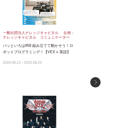
一般社団法人ナレッジキャピタル 企画：
ハウジング
ナレッジキャピタル コミュニケーター
（HDC大阪
パッといろは#59 組み立てて動かそう！ロ
【HDC大
ボットプログラミング！【VEX x 英語】
2026.07.01～
2026.08.22～2026.08.23