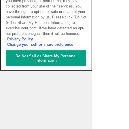
you have provided to them or that they have
collected from your use of their services. You
フューチャーライフショールーム
ナレッジサロン
have the right to opt out of sale or share of your
未来に出会いに行こう！
サロンコンセプト
personal information by us. Please click [Do Not
触れて、遊んで、参加する、わくわくでき
ビジネスパーソン、研究者、大学関係者
るショールーム
や、クリエイターや芸術家など、さまざま
Sell or Share My Personal Information] to
な分野を超えた出会いと交流により、そこ
ここは未来が体験できるショールーム。あ
から新たな価値創造をめざす会員制サロン
exercise your right. If we have detected an opt-
なたはショールームやショップと聞いて何
です。
を想像しますか？
out preference signal, then it will be honored.
「見るところ」、「買うところ」がほとん
Privacy Policy
どではないでしょうか。
ここには、純粋に新しい出会いを楽しめる
魅力に加えて、プロジェクトの立ち上げ
Change your sell or share preference
フューチャーライフショールームでは、そ
や、ニーズに応じた企業・人との出会いの
の2つの楽しみに加えて、「参加する」と
サポートもあります。
いう価値をプラス！来場者の方に、商品や
サービス、情報を知ってもらうだけではな
フロアガイド 10F～B2F
ナレッジオフィス
く、「体験」して未来への「ワクワク感」
Do Not Sell or Share My Personal
10F～B2Fのフロアをご紹介
あらゆる人材が活動し、融合する。先端イ
を提供する、新スタイルのショールームで
会話を楽しむ寛ぎの空間や、プロジェクト
ノベーションの起点。
Information
す。
ルーム（会議室）、ワークスペース、さら
には自己の活動を発表するプレゼンラウン
ナレッジオフィスは、いわゆる作業のため
企業と来場者のコミュニケーションが、も
ジなど多様な場と、専属のサロンマネージ
だけの“仕事場”ではありません。
っと新しい未来のカタチを生み出します。
ャーによる人的支援により、個性的なライ
さあ、感動をお楽しみください。
フクリエーションや新プロジェクトの実
関連する情報
ここには、産学連携プロジェクトに積極的
現、コラボレーション活動など、多彩な価
に参画する企業や研究機関、大学が参画す
値を提供しています。
る、人材・知財・情報の集積拠点。
各組織が独自の業務を遂行すると同時に、
それぞれが才能を高め合い、新たなイノベ
ーションを創出する高度なオフィスエリア
です。
常に最先端の知識が生まれる、ナレッジキ
ャピタルの中心的存在でもあります。
OMOSIROI動画づくりワークショップ
第6回 うめきた未来大学
新しい仲間と協力して動画をつくって、み
第6回うめきた未来大学では、2025年に開
んなで一緒に考える楽しさや創造する喜び
催が決定した「大阪・関西万博」をテーマ
を体験します。
にさまざまな分野の学生がグループで議論
し、万博について考えます。