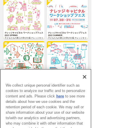
SPRING を3月23日(土)〜24日(日)に開催い
プログラムを開催！
たします。
ナレッジキャピタル ワークショップフェス
ナレッジキャピタル ワークショップフェス
2023 SPRING
2022 SUMMER
子どもたちの第三の学びの場 ナレッジキャ
子どもたちの第三の学びの場 ナレッジキャ
ピタル ワークショップフェス。
ピタル ワークショップフェス。24回目とな
る今回はナレッジキャピタル館内各所で17
のコンテンツを実施します。
ワークショップフェス 2021 ONLINE
ナレッジキャピタル ワークショップフェス
おうちにいても「楽しく学べる」新しいカ
ONLINE
タチ！パソコンやスマートフォンなどから
パソコンやスマートフォンなどから気軽に
気軽に参加できるオンライン形式のワーク
参加できるオンラインのワークショップイ
We collect unique personal identifier such as
ショップイベント！さまざまな種類のテー
ベント! 科学やスポーツなどさまざまな種
マがあるので、興味があるコンテンツに参
類のテーマがあるので、興味があるコンテ
cookies to analyze our traffic and to personalize
加して楽しく学ぼう！
ンツに参加して楽しく学ぼう!
関連する施設
content and ads. Please click
here
to see more
details about how we use cookies and the
retention period of each cookie. We may sell or
share information about your use of our website
to/with our analytics and advertising partners,
who may combine it with other information that